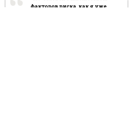
факторов риска, как я уже
назвал, он может и на ровном
месте получить инфаркт, он
может не проснуться», —
объяснил специалист,
подчеркивая важность учета
индивидуальных рисков для
здоровья.
До этого Вести Московского региона
сообщали
, что в российскую столицу
вернулись заморозки, этой ночью
температура воздуха опускалась до 5,5
градуса ниже нуля.