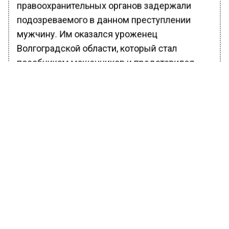
правоохранительных органов задержали
подозреваемого в данном преступлении
мужчину. Им оказался уроженец
Волгоградской области, который стал
пособником мошенников и представился
пенсионеру сотрудником банка.
Полицейские возбудили уголовное дело.
Ранее Вести Московского региона
сообщали
, что в Москве и Подмосковье
зафиксированы сбои в работе Telegram.
БОЛЬШЕ АКТУАЛЬНЫХ НОВОСТЕЙ И ЭКСКЛЮЗИВНЫХ
ВИДЕО В ТЕЛЕГРАМ-КАНАЛЕ "ВЕСТИ МОСКОВСКОГО
РЕГИОНА".
ПОДПИШИСЬ!