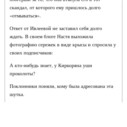
скандал, от которого ему пришлось долго
«отмываться».
Ответ от Ивлеевой не заставил себя долго
ждать. В своем блоге Настя выложила
фотографию сережек в виде крысы и спросила у
своих подписчиков:
А кто-нибудь знает, у Киркоряна уши
проколоты?
Поклонники поняли, кому была адресована эта
шутка.
Ранее Вести Московского региона
сообщали
, что
дизайнер Клейменова назвала пуховики-
оверсайз трендом этого сезона.