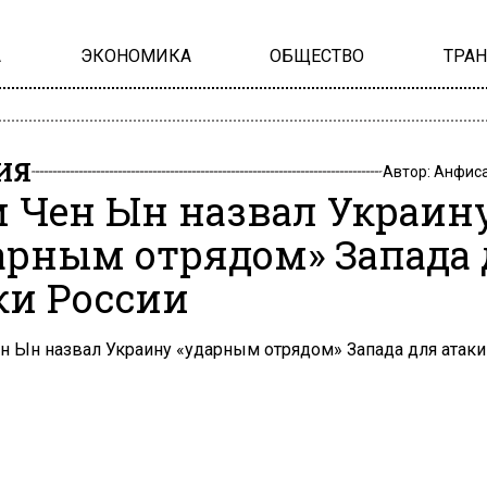
А
ЭКОНОМИКА
ОБЩЕСТВО
ТРА
ИЯ
Автор:
Анфиса
 Чен Ын назвал Украин
арным отрядом» Запада 
ки России