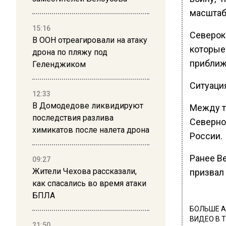
масштаб
15:16
Северок
В ООН отреагировали на атаку
которые
дрона по пляжу под
приближ
Геленджиком
Ситуаци
12:33
В Домодедове ликвидируют
Между т
последствия разлива
Северной
химикатов после налета дрона
России.
Ранее В
09:27
Жители Чехова рассказали,
призвал
как спасались во время атаки
БПЛА
БОЛЬШЕ А
ВИДЕО В 
21:50