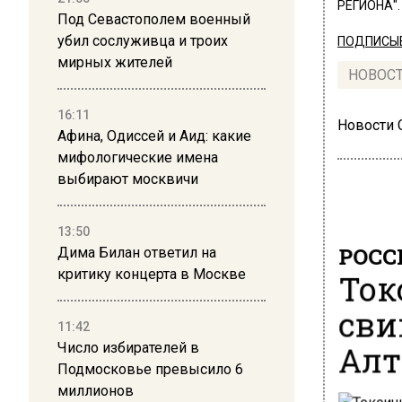
РЕГИОНА".
Под Севастополем военный
убил сослуживца и троих
ПОДПИСЫВ
мирных жителей
НОВОС
16:11
Новости
Афина, Одиссей и Аид: какие
мифологические имена
выбирают москвичи
13:50
РОСС
Дима Билан ответил на
Ток
критику концерта в Москве
сви
11:42
Алт
Число избирателей в
Подмосковье превысило 6
миллионов