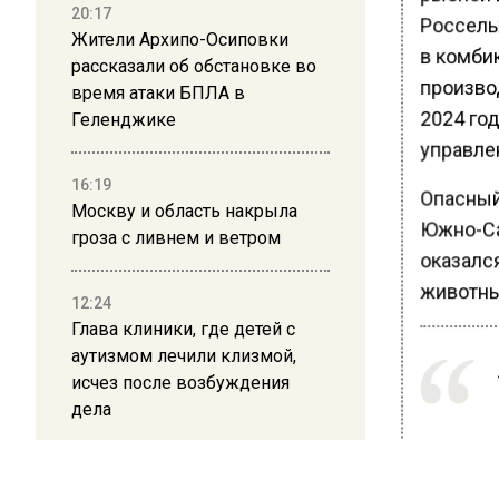
20:17
Россель
Жители Архипо-Осиповки
в комби
рассказали об обстановке во
произво
время атаки БПЛА в
2024 го
Геленджике
управле
16:19
Опасный
Москву и область накрыла
Южно-Са
гроза с ливнем и ветром
оказалс
животны
12:24
Глава клиники, где детей с
аутизмом лечили клизмой,
исчез после возбуждения
дела
12:15