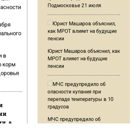
Подмосковье 21 июля
пасности
ября
нального
Юрист Машаров объяснил, как
и в
МРОТ влияет на будущие
о корм
пенсии
доровья
и
ми
МЧС предупредило об
и, а
опасности купания при
перепаде температуры в 10