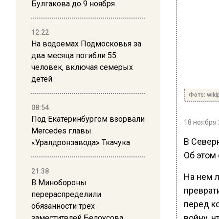
Булгакова до 9 ноября
12:22
На водоемах Подмосковья за
два месяца погибли 55
человек, включая семерых
детей
Фото: wik
08:54
Под Екатеринбургом взорвали
18 ноября 
Mercedes главы
В Север
«Уралдронзавода» Ткачука
Об этом
21:38
На нем 
В Минобороны
преврат
перераспределили
перед к
обязанности трех
войну, 
заместителей Белоусова