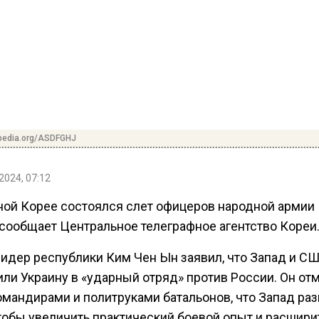
ipedia.org/ASDFGHJ
2024, 07:12
ной Корее состоялся слет офицеров народной армии
 сообщает Центральное телеграфное агентство Кореи
лидер республики Ким Чен Ын заявил, что Запад и С
или Украину в «ударный отряд» против России. Он от
омандирами и политруками батальонов, что Запад ра
чтобы увеличить практический боевой опыт и расшири