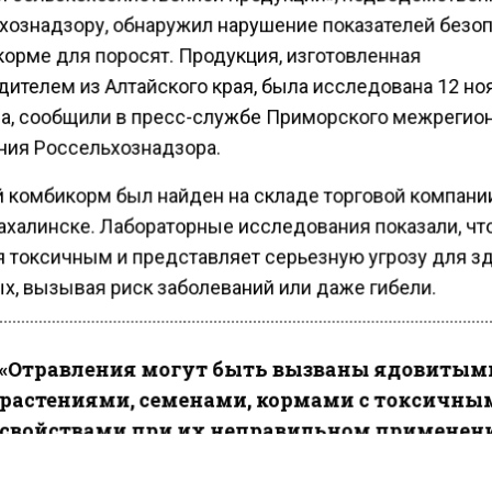
хознадзору, обнаружил нарушение показателей безо
корме для поросят. Продукция, изготовленная
дителем из Алтайского края, была исследована 12 но
да, сообщили в пресс-службе Приморского межрегио
ния Россельхознадзора.
 комбикорм был найден на складе торговой компани
халинске. Лабораторные исследования показали, чт
я токсичным и представляет серьезную угрозу для з
х, вызывая риск заболеваний или даже гибели.
«Отравления могут быть вызваны ядовитым
растениями, семенами, кормами с токсичны
свойствами при их неправильном применени
также продуктами, загрязненными