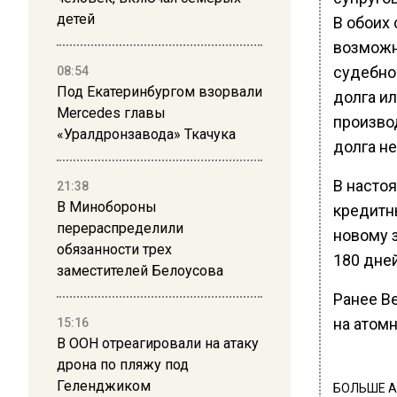
детей
В обоих
возможн
судебно
08:54
Под Екатеринбургом взорвали
долга и
Mercedes главы
произво
«Уралдронзавода» Ткачука
долга н
В насто
21:38
В Минобороны
кредитн
перераспределили
новому 
обязанности трех
180 дней
заместителей Белоусова
Ранее В
на атом
15:16
В ООН отреагировали на атаку
дрона по пляжу под
Геленджиком
БОЛЬШЕ А