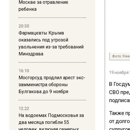
Москве за отравление
ребенка
20:30
Фармацевты Крыма
оказались под угрозой
увольнения из-за требований
Минздрава
Фото: Freep
16:10
19 ноября 
Мосгорсуд продлил арест экс-
В Госду
замминистра обороны
Булгакова до 9 ноября
СВО пред
подписав
12:22
Также п
На водоемах Подмосковья за
от долг
два месяца погибли 55
супруго
человек, включая семерых