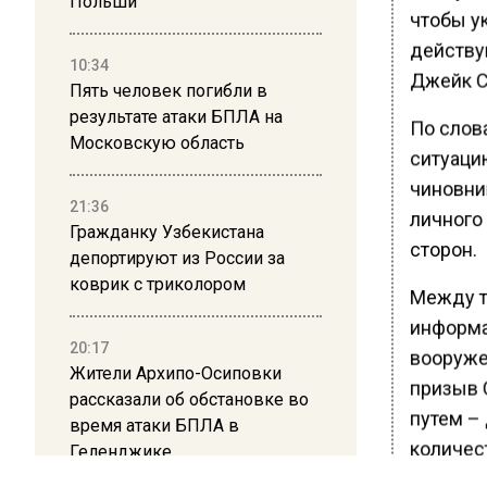
Польши
чтобы у
действу
10:34
Джейк С
Пять человек погибли в
результате атаки БПЛА на
По слов
Московскую область
ситуаци
чиновни
21:36
личного
Гражданку Узбекистана
сторон.
депортируют из России за
коврик с триколором
Между т
информа
20:17
вооруже
Жители Архипо-Осиповки
призыв 
рассказали об обстановке во
путем –
время атаки БПЛА в
количес
Геленджике
категор