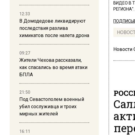
ВИДЕО В 
РЕГИОНА".
12:33
В Домодедове ликвидируют
ПОДПИСЫВ
последствия разлива
НОВОС
химикатов после налета дрона
Новости
09:27
Жители Чехова рассказали,
как спасались во время атаки
БПЛА
РОСС
21:50
Сал
Под Севастополем военный
убил сослуживца и троих
акт
мирных жителей
пер
16:11