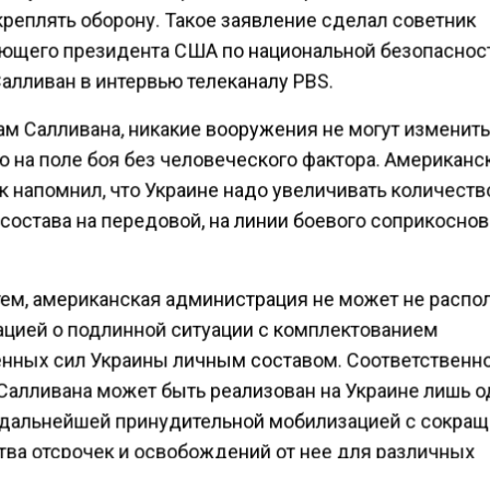
креплять оборону. Такое заявление сделал советник
ющего президента США по национальной безопаснос
алливан в интервью телеканалу PBS.
ам Салливана, никакие вооружения не могут изменит
ю на поле боя без человеческого фактора. Американс
к напомнил, что Украине надо увеличивать количеств
 состава на передовой, на линии боевого соприкосно
ем, американская администрация не может не распол
цией о подлинной ситуации с комплектованием
нных сил Украины личным составом. Соответственно
Салливана может быть реализован на Украине лишь 
 дальнейшей принудительной мобилизацией с сокра
тва отсрочек и освобождений от нее для различных
ий граждан. Но такой подход чреват лишь дальнейши