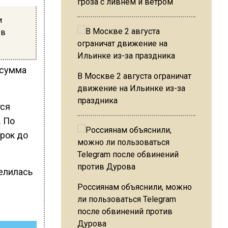
гроза с ливнем и ветром
и
 в
 сумма
В Москве 2 августа ограничат
движение на Ильинке из-за
праздника
тся
. По
рок до
целилась
Россиянам объяснили, можно
ли пользоваться Telegram
после обвинений против
Дурова