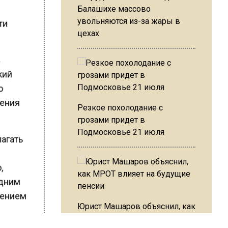
Балашихе массово
увольняются из-за жары в
ти
цехах
ь
кий
о
вения
Резкое похолодание с
грозами придет в
Подмосковье 21 июля
агать
,
одним
щением
Юрист Машаров объяснил, как
МРОТ влияет на будущие
м ростом