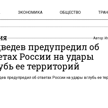
А
ЭКОНОМИКА
ОБЩЕСТВО
ТРА
ИЯ
Автор:
И
ведев предупредил об
етах России на удары
убь ее территорий