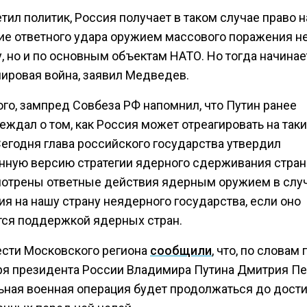
тил политик, Россия получает в таком случае право н
ие ответного удара оружием массового поражения не
, но и по основным объектам НАТО. Но тогда начинае
мировая война, заявил Медведев.
ого, зампред Совбеза РФ напомнил, что Путин ранее
ждал о том, как Россия может отреагировать на так
Сегодня глава российского государства утвердил
нную версию стратегии ядерного сдерживания стран
отрены ответные действия ядерным оружием в слу
я на нашу страну неядерного государства, если оно
тся поддержкой ядерных стран.
ести Московского региона
сообщили
, что, по словам 
ря президента России Владимира Путина Дмитрия Пе
ьная военная операция будет продолжаться до дост