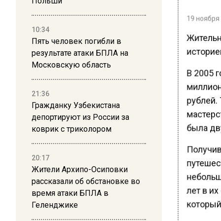
Польши
19 ноября 
10:34
Жительн
Пять человек погибли в
историе
результате атаки БПЛА на
Московскую область
В 2005 г
миллион
21:36
рублей.
Гражданку Узбекистана
мастерст
депортируют из России за
была дв
коврик с триколором
Получив 
20:17
путешес
Жители Архипо-Осиповки
небольшо
рассказали об обстановке во
лет в их
время атаки БПЛА в
который
Геленджике