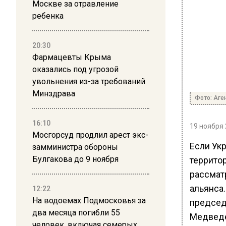
Москве за отравление
ребенка
20:30
Фармацевты Крыма
оказались под угрозой
увольнения из-за требований
Минздрава
Фото: Аге
16:10
19 ноября 
Мосгорсуд продлил арест экс-
Если Ук
замминистра обороны
Булгакова до 9 ноября
террито
рассмат
альянса.
12:22
На водоемах Подмосковья за
председ
два месяца погибли 55
Медвед
человек, включая семерых