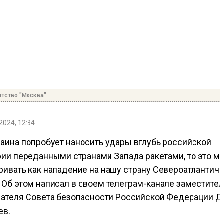
нтство "Москва"
2024, 12:34
раина попробует наносить удары вглубь российской
рии переданными странами Запада ракетами, то это 
ривать как нападение на нашу страну Североатлантич
 Об этом написал в своем телеграм-канале заместите
ателя Совета безопасности Российской Федерации 
ев.