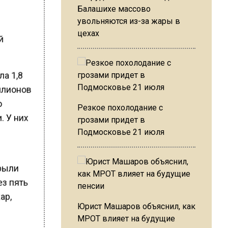
Балашихе массово
увольняются из-за жары в
цехах
й
ла 1,8
ллионов
о
Резкое похолодание с
. У них
грозами придет в
Подмосковье 21 июля
крыли
ез пять
ар,
Юрист Машаров объяснил, как
МРОТ влияет на будущие