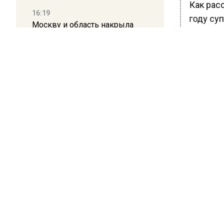
Как расс
16:19
году суп
Москву и область накрыла
выигрыша
гроза с ливнем и ветром
где сейч
12:24
Из-за ст
Глава клиники, где детей с
похудела
аутизмом лечили клизмой,
посттра
исчез после возбуждения
дела