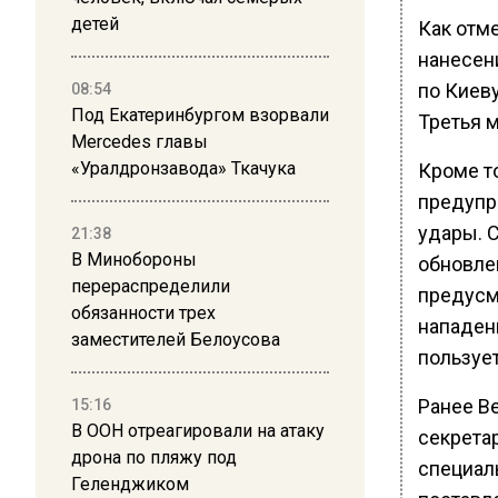
детей
Как отме
нанесен
по Киеву
08:54
Под Екатеринбургом взорвали
Третья 
Mercedes главы
«Уралдронзавода» Ткачука
Кроме т
предупре
удары. 
21:38
В Минобороны
обновле
перераспределили
предусм
обязанности трех
нападени
заместителей Белоусова
пользуе
Ранее В
15:16
В ООН отреагировали на атаку
секрета
дрона по пляжу под
специал
Геленджиком