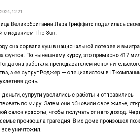
2024, 12:21
ица Великобритании Лара Гриффитс поделилась свое
й с изданием The Sun.
оду она сорвала куш в национальной лотерее и выигра
а фунтов. По нынешнему курсу, это примерно 417 ми
 Тогда она работала преподавателем исполнительског
ва, а ее супруг Роджер — специалистом в IT-компании
ухлетняя дочь.
деньги, супруги уволились с работы и отправились
твовать по миру. Затем они обновили свое жилье, от
й салон красоты, чтобы получать от него доход. Чер
 семье произошла трагедия. В их доме произошел пож
 все уничтожил.