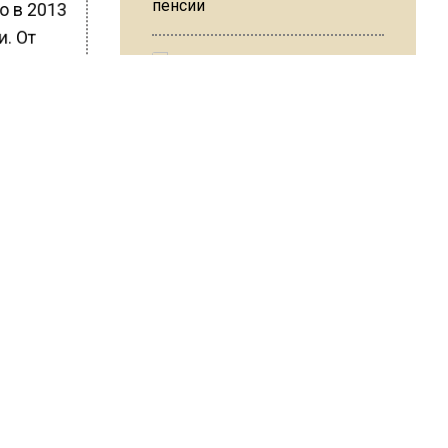
пенсии
о в 2013
и. От
атери,
чего
МЧС предупредило об
 тату:
опасности купания при
перепаде температуры в 10
градусов
сь
я
ли
В Подмосковье с 3 августа
повысят тарифы на платные
парковки