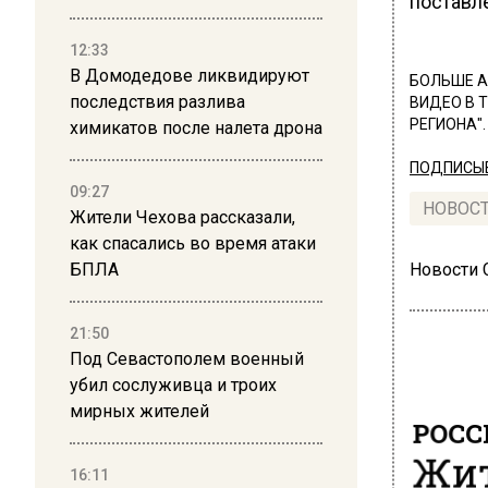
поставл
12:33
В Домодедове ликвидируют
БОЛЬШЕ А
последствия разлива
ВИДЕО В 
РЕГИОНА".
химикатов после налета дрона
ПОДПИСЫВ
09:27
НОВОС
Жители Чехова рассказали,
как спасались во время атаки
БПЛА
Новости
21:50
Под Севастополем военный
убил сослуживца и троих
мирных жителей
РОСС
Жит
16:11