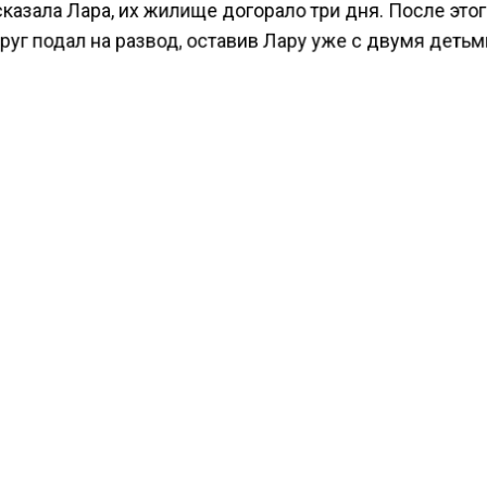
казала Лара, их жилище догорало три дня. После этог
руг подал на развод, оставив Лару уже с двумя детьм
 ничего не осталось. Британка перебралась в дом м
ас и проживает.
ресса у женщины образовалась болезнь Крона, из-за 
 на 38 килограммов, а ее дочь до сих пор страдает
вматическим расстройством. Сейчас Лара занимается
Сейчас я люблю свою жизнь. Да, мне пришло
пройти через очень тяжелые периоды, но о
выигрыше я не жалею. Жаль, что денег у мен
больше нет, но я планирую их вернуть так и
иначе.