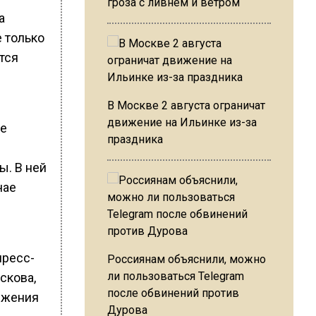
гроза с ливнем и ветром
а
 только
тся
В Москве 2 августа ограничат
движение на Ильинке из-за
ие
праздника
ы. В ней
чае
пресс-
Россиянам объяснили, можно
ли пользоваться Telegram
скова,
после обвинений против
ижения
Дурова