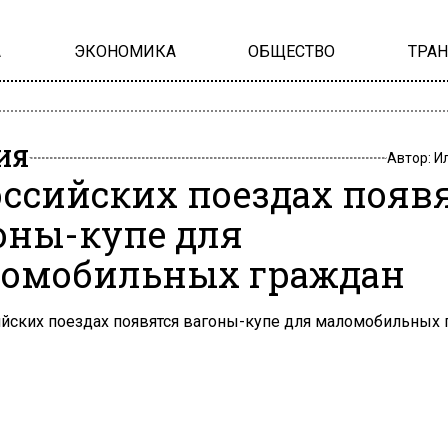
А
ЭКОНОМИКА
ОБЩЕСТВО
ТРА
ИЯ
Автор:
И
оссийских поездах появ
оны-купе для
омобильных граждан