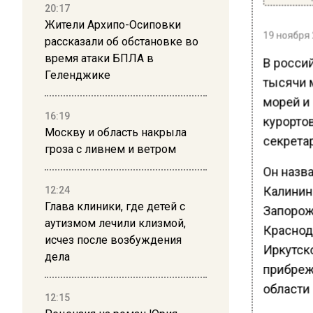
20:17
Жители Архипо-Осиповки
19 ноября 
рассказали об обстановке во
время атаки БПЛА в
В россий
Геленджике
тысячи м
морей и 
16:19
курортов
Москву и область накрыла
секрета
гроза с ливнем и ветром
Он назва
Калинин
12:24
Глава клиники, где детей с
Запорож
аутизмом лечили клизмой,
Краснода
исчез после возбуждения
Иркутск
дела
прибреж
области 
12:15