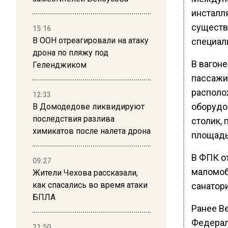
инсталля
существ
15:16
В ООН отреагировали на атаку
специал
дрона по пляжу под
В вагон
Геленджиком
пассажи
располож
12:33
оборудо
В Домодедове ликвидируют
последствия разлива
столик,
химикатов после налета дрона
площадь
В ФПК от
09:27
маломоб
Жители Чехова рассказали,
как спасались во время атаки
санатори
БПЛА
Ранее В
Федерал
21:50