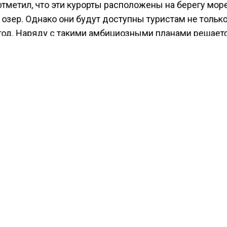
тметил, что эти курорты расположены на берегу мор
озер. Однако они будут доступны туристам не только
 год. Наряду с такими амбициозными планами решает
с кадрами.
етил помощник президента, сегодня наблюдается де
ов и других специалистов. Также нужно решить вопр
ртной доступности. Дюмин подчеркнул, что реализац
зависит не только от государства, но и частных инвес
ести Московского региона
сообщали
, что компания в
истему поощрений за походы на свидания своим
икам.
КТУАЛЬНЫХ НОВОСТЕЙ И ЭКСКЛЮЗИВНЫХ
ПОДПИ
ТЕЛЕГРАМ-КАНАЛЕ "ВЕСТИ МОСКОВСКОГО