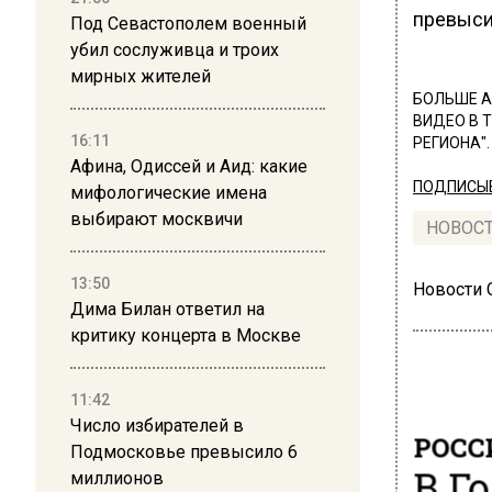
превыси
Под Севастополем военный
убил сослуживца и троих
мирных жителей
БОЛЬШЕ А
ВИДЕО В 
16:11
РЕГИОНА".
Афина, Одиссей и Аид: какие
ПОДПИСЫВ
мифологические имена
выбирают москвичи
НОВОС
13:50
Новости
Дима Билан ответил на
критику концерта в Москве
11:42
Число избирателей в
РОСС
Подмосковье превысило 6
В Г
миллионов