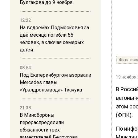
Булгакова до 9 ноября
12:22
На водоемах Подмосковья за
два месяца погибли 55
человек, включая семерых
детей
Фото: mos
08:54
Под Екатеринбургом взорвали
19 ноября 
Mercedes главы
В Росси
«Уралдронзавода» Ткачука
вагоны-
этом со
21:38
(ФПК).
В Минобороны
перераспределили
По инфор
обязанности трех
Междуна
заместителей Белоусова