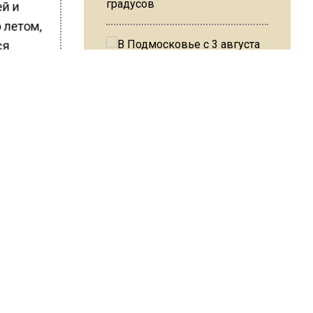
градусов
ей и
 летом,
ся
фицит
В Подмосковье с 3 августа
осы
повысят тарифы на платные
ия
парковки
тиций.
 Китае
Из-за ливня и грозы в Москве
могут отменить рейсы
ШИСЬ!