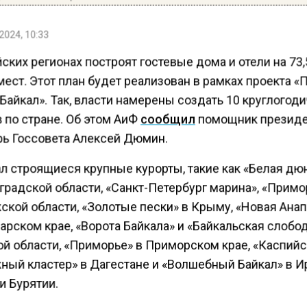
2024, 10:33
ских регионах построят гостевые дома и отели на 73,
ест. Этот план будет реализован в рамках проекта «
Байкал». Так, власти намерены создать 10 круглогод
 по стране. Об этом АиФ
сообщил
помощник президе
рь Госсовета Алексей Дюмин.
л строящиеся крупные курорты, такие как «Белая дю
градской области, «Санкт-Петербург марина», «Примо
ской области, «Золотые пески» в Крыму, «Новая Анап
рском крае, «Ворота Байкала» и «Байкальская слобод
ой области, «Приморье» в Приморском крае, «Каспий
ный кластер» в Дагестане и «Волшебный Байкал» в И
и Бурятии.