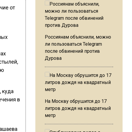
чие от
ных
Россиянам объяснили, можно
ли пользоваться Telegram
после обвинений против
нах
Дурова
стылей,
ую
, куда
ечения в
На Москву обрушится до 17
литров дождя на квадратный
метр
Пашаева