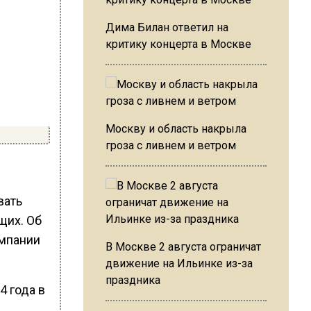
Дима Билан ответил на
критику концерта в Москве
Москву и область накрыла
гроза с ливнем и ветром
вать
щих. Об
омпании
В Москве 2 августа ограничат
движение на Ильинке из-за
праздника
4 года в