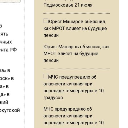
Подмосковье 21 июля
5
Пять
ичных
Юрист Машаров объяснил, как
нта РФ
МРОТ влияет на будущие
пенсии
на» в
рск» в
а» в
а» в
ский
МЧС предупредило об
ркутской
опасности купания при
перепаде температуры в 10