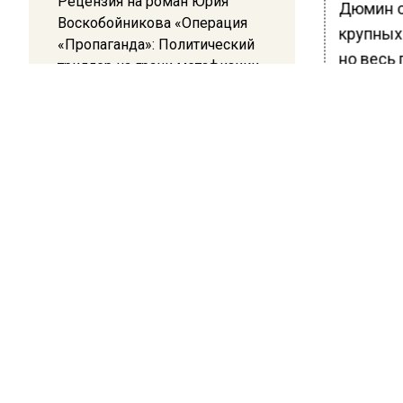
Рецензия на роман Юрия
Дюмин о
Воскобойникова «Операция
крупных 
«Пропаганда»: Политический
но весь
триллер на грани метафизики
вопрос 
08:45
Как отм
Белгород попал под атаку
отельер
беспилотников — жители
транспо
слышали взрывы
проекта 
Ранее В
ввела с
сотрудн
БОЛЬШЕ А
ВИДЕО В 
РЕГИОНА".