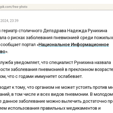
pik.com/free-photo
2024, 23:39
 гериатр столичного Депздрава Надежда Рунихина
ала о рисках заболевания пневмонией среди пожилы
сообщает портал «
Национальное Информационное
во
».
лужба уведомляет, что специалист Рунихина назвала
ости заболевания пневмонией в преклонном возрасте
ом, что с годами иммунитет ослабевает.
одит к тому, что организм не может устоять против м
аний, в том числе и всех видов пневмонии. В молодо
е данное заболевание можно вылечить достаточно пр
ием использования правильных медикаментов и