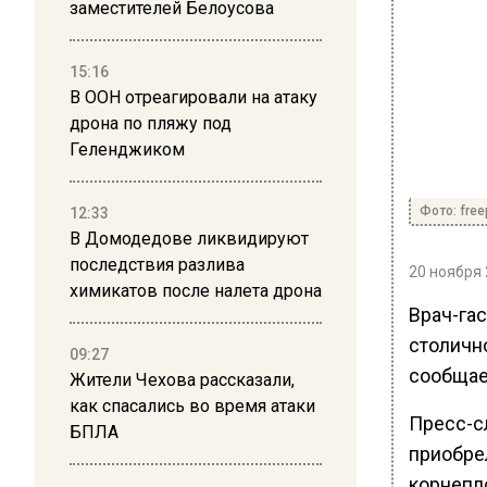
заместителей Белоусова
15:16
В ООН отреагировали на атаку
дрона по пляжу под
Геленджиком
Фото: free
12:33
В Домодедове ликвидируют
последствия разлива
20 ноября 
химикатов после налета дрона
Врач-га
столично
09:27
сообщае
Жители Чехова рассказали,
как спасались во время атаки
Пресс-с
БПЛА
приобре
корнепл