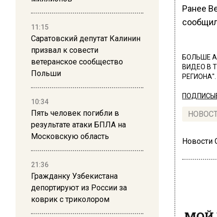
Ранее В
сообщил
11:15
Саратовский депутат Калинин
призвал к совести
БОЛЬШЕ А
ветеранское сообщество
ВИДЕО В 
Польши
РЕГИОНА".
ПОДПИСЫВ
10:34
Пять человек погибли в
НОВОС
результате атаки БПЛА на
Московскую область
Новости
21:36
Гражданку Узбекистана
депортируют из России за
коврик с триколором
МОЙ 