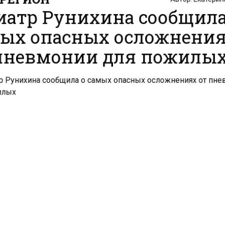
иатр Рунихина сообщила
ых опасных осложнени
пневмонии для пожилы