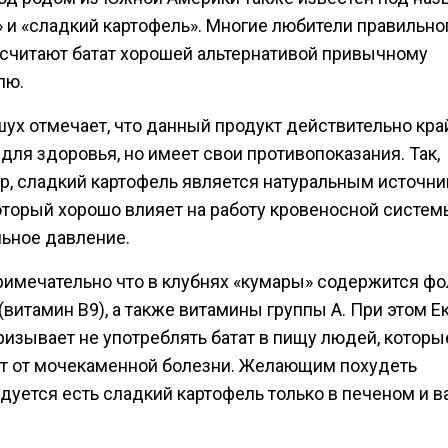
» и «сладкий картофель». Многие любители правильно
 считают батат хорошей альтернативой привычному
лю.
шух отмечает, что данный продукт действительно кра
для здоровья, но имеет свои противопоказания. Так,
р, сладкий картофель является натуральным источн
который хорошо влияет на работу кровеносной систем
льное давление.
римечательно что в клубнях «кумары» содержится ф
(витамин B9), а также витамины группы А. При этом Е
ризывает не употреблять батат в пищу людей, которы
т от мочекаменной болезни. Желающим похудеть
дуется есть сладкий картофель только в печеном и 