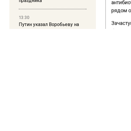
праздника
антибиот
рядом о
13:30
Зачасту
Путин указал Воробьеву на
большие долги Московской
болезня
области в сфере ЖКХ
На данн
увеличи
Ранее В
деятель
БОЛЬШЕ А
ВИДЕО В 
РЕГИОНА".
ПОДПИСЫВ
НОВОС