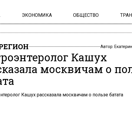
А
ЭКОНОМИКА
ОБЩЕСТВО
ТРА
РЕГИОН
Автор:
Екатери
троэнтеролог Кашух
сказала москвичам о по
ата