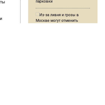
парковки
аты
ми
вмонии.
еваний
Из-за ливня и грозы в Москве
аз.
могут отменить рейсы
есекла
В ОП предложили ввести
ШИСЬ!
допвыплату для россиян
после 70 лет