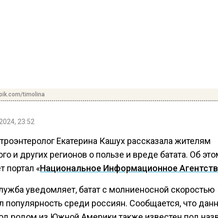
pik.com/timolina
2024, 23:52
строэнтеролог Екатерина Кашух рассказала жителям
го и других регионов о пользе и вреде батата. Об это
т портал «
Национальное Информационное Агентст
лужба уведомляет, батат с молниеносной скоростью
л популярность среди россиян. Сообщается, что дан
од родом из Южной Америки также известен под наз