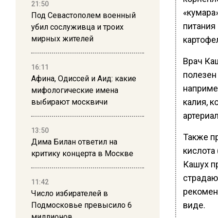
21:50
«кумара
Под Севастополем военный
питания
убил сослуживца и троих
мирных жителей
картофе
Врач Ка
16:11
полезен 
Афина, Одиссей и Аид: какие
наприме
мифологические имена
калия, 
выбирают москвичи
артериа
13:50
Также п
Дима Билан ответил на
кислота 
критику концерта в Москве
Кашух п
страдаю
11:42
рекомен
Число избирателей в
виде.
Подмосковье превысило 6
миллионов