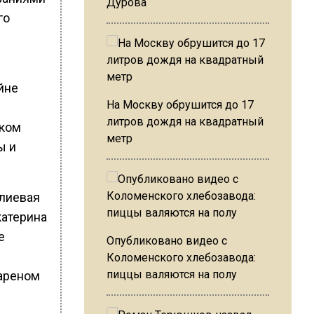
Дурова
го
йне
На Москву обрушится до 17
литров дождя на квадратный
иком
метр
ы и
олиевая
катерина
е
Опубликовано видео с
Коломенского хлебозавода:
пиццы валяются на полу
вареном