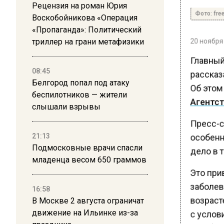
Рецензия на роман Юрия
Фото: free
Воскобойникова «Операция
«Пропаганда»: Политический
20 ноября 
триллер на грани метафизики
Главный
08:45
рассказ
Белгород попал под атаку
Об этом 
беспилотников — жители
Агентст
слышали взрывы
Пресс-с
особенн
21:13
Подмосковные врачи спасли
дело в т
младенца весом 650 граммов
Это прив
заболев
16:58
возраст
В Москве 2 августа ограничат
движение на Ильинке из-за
с услов