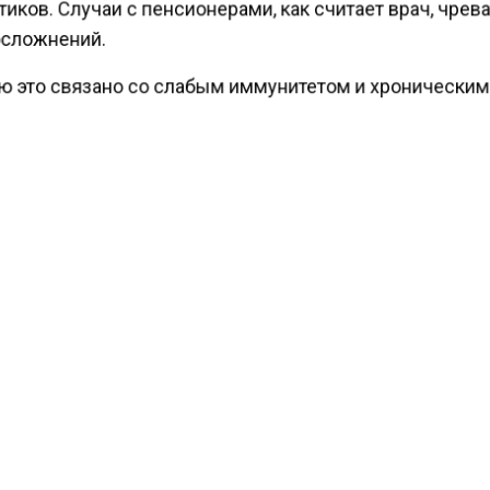
иков. Случаи с пенсионерами, как считает врач, чрев
сложнений.
ю это связано со слабым иммунитетом и хронически
ми, которые подкрепляют остаточный эффект от пне
ый момент известно, что наличие хронических забол
вает риск появления осложнений от пневмонии в 19 р
ести Московского региона
сообщали
, что полиция пр
ность нарколаборатории на даче под Дмитровом.
КТУАЛЬНЫХ НОВОСТЕЙ И ЭКСКЛЮЗИВНЫХ
ПОДПИ
ТЕЛЕГРАМ-КАНАЛЕ "ВЕСТИ МОСКОВСКОГО
АЙТЕСЬ НА МОСРЕГИОН:
ТИ
ДЗЕН
ТЕЛЕГРАМ