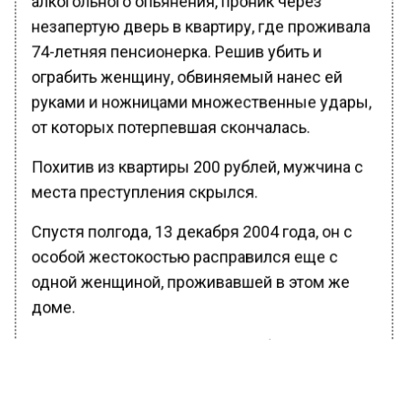
незапертую дверь в квартиру, где проживала
74-летняя пенсионерка. Решив убить и
ограбить женщину, обвиняемый нанес ей
руками и ножницами множественные удары,
от которых потерпевшая скончалась.
Похитив из квартиры 200 рублей, мужчина с
места преступления скрылся.
Спустя полгода, 13 декабря 2004 года, он с
особой жестокостью расправился еще с
одной женщиной, проживавшей в этом же
доме.
Под надуманным предлогом обвиняемый
добился того, чтобы женщина открыла ему
дверь квартиры, набросился на нее, избивал,