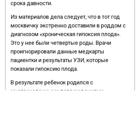
срока давности.
Из материалов дела следует, что в тот год
москвичку экстренно доставили в роддом с
диагнозом «хроническая гипоксия плода».
Это у нее были четвертые роды. Врачи
проигнорировали данные медкарты
пациентки и результаты УЗИ, которые
показали гипоксию плода.
В результате ребенок родился с
многочисленными повреждениями,
реанимация была проведена
несвоевременно, что привело к гибели
младенца. Затем и вовсе персонал
подделала документы, чтобы скрыть свою
халатность.