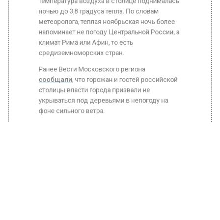
ночью до 3,8 градуса тепла. По словам
метеоролога, теплая ноябрьская ночь более
напоминает не погоду Центральной России, а
климат Рима или Афин, то есть
средиземноморских стран.
Ранее Вести Московского региона
сообщали
, что горожан и гостей российской
столицы власти города призвали не
укрываться под деревьями в непогоду на
фоне сильного ветра.
БОЛЬШЕ АКТУАЛЬНЫХ НОВОСТЕЙ И ЭКСКЛЮЗИВНЫХ
ВИДЕО В ТЕЛЕГРАМ-КАНАЛЕ "ВЕСТИ МОСКОВСКОГО
РЕГИОНА".
ПОДПИШИСЬ!
ПОДПИСЫВАЙТЕСЬ НА МОСРЕГИОН:
НОВОСТИ
ДЗЕН
ТЕЛЕГРАМ
Новости СМИ2