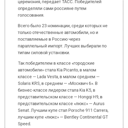
параллельный импорт. Лучших выбирали по
типам силовой установки.
Так победителем в классе «городские
автомобили» стала Kia Picanto, в малом
классе — Lada Vesta, в малом среднем —
Solaris KRS, в среднем — «Москвич 6». В
бизнес-классе лидером стала Kia K5, в
представительском классе — Hongqi H9, в
представительском классе «люкс» — Aurus
Senat. Лучшим купе стал Porsche 911 Carrera,
лучшим купе «люкс» — Bentley Continental GT
Speed.
Среди грантуреров победил Changan UNI-V,
среди кабриолетов и родстеров — Porsche
911 Carrera Cabriolet, среди кабриолетов и