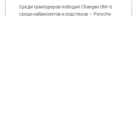
родстеров «люкс» — Bentley Continental GT
Speed Convertible. Лучшим универсалом
повышенной проходимости признан Subaru
Outback.
В номинации «Лучший компактный
внедорожник» победила Omoda C5, лучшим
легким внедорожником названа Kia Sportage,
в сегменте средний внедорожник выиграла
Chery Tiggo 8 Pro Max, победителем в
номинации «Тяжелый внедорожник» назван
GAC GS8.
В классе «пикапы» победил Foton Tunland G7,
в классе «компактвэны» — Forthing Yacht, в
классе «минивэны» — Kia Carnival. Среди