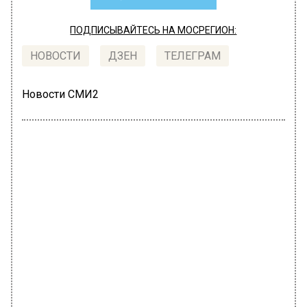
ПОДПИСЫВАЙТЕСЬ НА МОСРЕГИОН:
НОВОСТИ
ДЗЕН
ТЕЛЕГРАМ
Новости СМИ2
РОССИЯ
Автор:
Анфиса Слепцова
В Москве объявили победителей
национальной премии «Автомобиль
года в России»