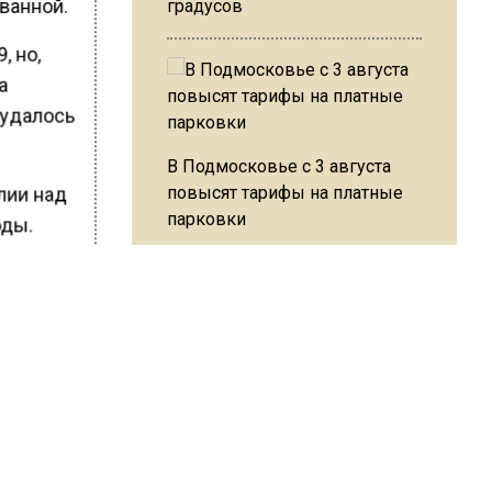
ованной.
градусов
, но,
а
 удалось
В Подмосковье с 3 августа
повысят тарифы на платные
лии над
парковки
оды.
 на 18
оду.
Из-за ливня и грозы в Москве
ШИСЬ!
могут отменить рейсы