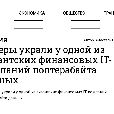
А
ЭКОНОМИКА
ОБЩЕСТВО
ТРА
ИЯ
Автор:
Анастасия
еры украли у одной из
антских финансовых IT-
паний полтерабайта
ных