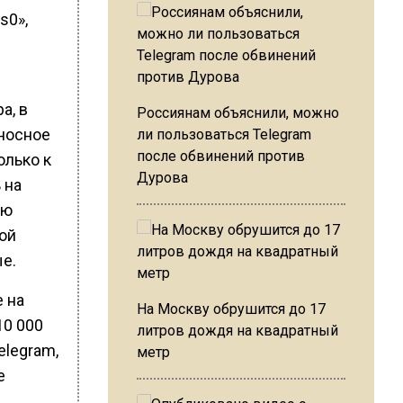
s0»,
а, в
Россиянам объяснили, можно
оносное
ли пользоваться Telegram
после обвинений против
олько к
Дурова
 на
ую
ой
е.
 на
На Москву обрушится до 17
10 000
литров дождя на квадратный
elegram,
метр
е