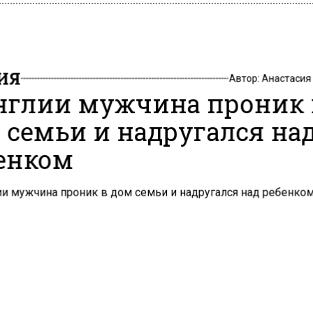
ИЯ
Автор:
Анастасия
нглии мужчина проник 
 семьи и надругался на
енком