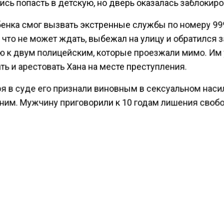
сь попасть в детскую, но дверь оказалась заблокир
енка смог вызвать экстренные службы по номеру 999
 что не может ждать, выбежал на улицу и обратился з
 к двум полицейским, которые проезжали мимо. Им
ь и арестовать Хана на месте преступления.
ря в суде его признали виновным в сексуальном наси
ним. Мужчину приговорили к 10 годам лишения своб
ести Московского региона
сообщали
, что осужденная
елу о пожаре в «Зимней вишне» попросилась на своб
КТУАЛЬНЫХ НОВОСТЕЙ И ЭКСКЛЮЗИВНЫХ
ПОДПИ
ТЕЛЕГРАМ-КАНАЛЕ "ВЕСТИ МОСКОВСКОГО
АЙТЕСЬ НА МОСРЕГИОН: