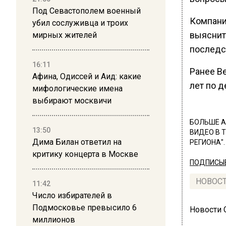
Под Севастополем военный
Компани
убил сослуживца и троих
выяснит
мирных жителей
последст
16:11
Ранее В
Афина, Одиссей и Аид: какие
лет по д
мифологические имена
выбирают москвичи
БОЛЬШЕ А
13:50
ВИДЕО В 
Дима Билан ответил на
РЕГИОНА".
критику концерта в Москве
ПОДПИСЫВ
НОВОС
11:42
Число избирателей в
Подмосковье превысило 6
Новости
миллионов