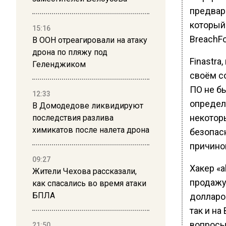
предвар
который
15:16
BreachF
В ООН отреагировали на атаку
дрона по пляжу под
Finastra
Геленджиком
своём с
ПО не бы
12:33
определ
В Домодедове ликвидируют
некотор
последствия разлива
химикатов после налета дрона
безопас
причино
09:27
Хакер «
Жители Чехова рассказали,
продажу 
как спасались во время атаки
БПЛА
долларов
так и н
вопросы 
21:50