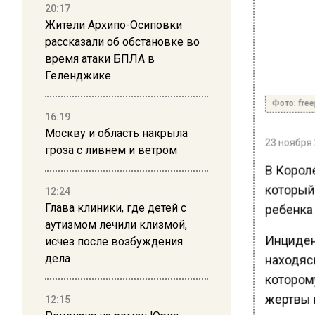
20:17
Жители Архипо-Осиповки
рассказали об обстановке во
время атаки БПЛА в
Геленджике
Фото: free
16:19
Москву и область накрыла
23 ноября 
гроза с ливнем и ветром
В Корол
который 
12:24
Глава клиники, где детей с
ребенка 
аутизмом лечили клизмой,
Инциден
исчез после возбуждения
дела
находясь
которому
жертвы 
12:15