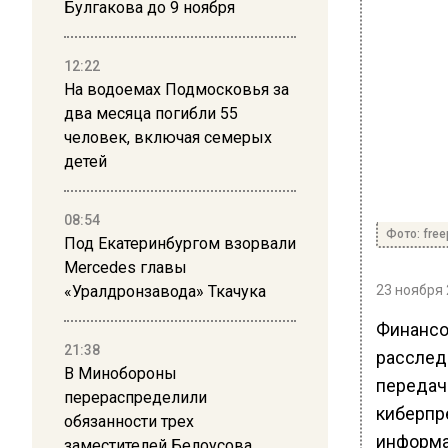
Булгакова до 9 ноября
12:22
На водоемах Подмосковья за
два месяца погибли 55
человек, включая семерых
детей
08:54
Фото: free
Под Екатеринбургом взорвали
Mercedes главы
«Уралдронзавода» Ткачука
23 ноября 
Финансов
21:38
расслед
В Минобороны
передачи
перераспределили
киберпр
обязанности трех
информац
заместителей Белоусова