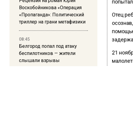
Рецензия на роман Юрия
попытали
Воскобойникова «Операция
Отец реб
«Пропаганда»: Политический
триллер на грани метафизики
осознав,
помощью
задержат
08:45
Белгород попал под атаку
21 нояб
беспилотников — жители
слышали взрывы
малолет
Ранее В
лет по д
БОЛЬШЕ А
ВИДЕО В 
РЕГИОНА".
ПОДПИСЫВ