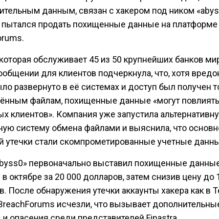
ительным данным, связан с хакером под ником «abys
 пытался продать похищенные данные на платформе
orums.
, которая обслуживает 45 из 50 крупнейших банков мир
ообщении для клиентов подчеркнула, что, хотя вред
ло развернуто в её системах и доступ был получен т
ённым файлам, похищенные данные «могут повлиять
ых клиентов». Компания уже запустила альтернативн
ную систему обмена файлами и выяснила, что основн
й утечки стали скомпрометированные учетные данны
abyss0» первоначально выставил похищенные данные
в октябре за 20 000 долларов, затем снизив цену до 
. После обнаружения утечки аккаунты хакера как в T
а BreachForums исчезли, что вызывает дополнительны
и опасения среди представителей Finastra.