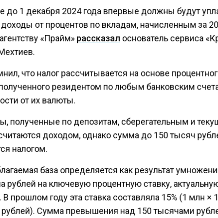
е до 1 декабря 2024 года впервые должны будут упл
 доходы от процентов по вкладам, начисленным за 20
 агентству «Прайм»
рассказал
основатель сервиса «К
Мехтиев.
нил, что налог рассчитывается на основе процентно
 полученного резидентом по любым банковским счета
ости от их валюты.
ы, полученные по депозитам, сберегательным и тек
 считаются доходом, однако сумма до 150 тысяч рубл
ся налогом.
благаемая база определяется как результат умножени
а рублей на ключевую процентную ставку, актуальную
 В прошлом году эта ставка составляла 15% (1 млн × 
. рублей). Сумма превышения над 150 тысячами рубл