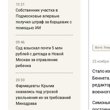
13:21
Собственник участка в
Подмосковье впервые
получил штраф за борщевик с
помощью ИИ
09:46
Суд взыскал почти 5 млн
Фото: free
рублей с детсада в Новой
Москве за отравление
23 ноября 
ребенка
Стало и
Беннета.
20:30
редакто
Фармацевты Крыма
военного
оказались под угрозой
увольнения из-за требований
Симонья
Минздрава
постоян