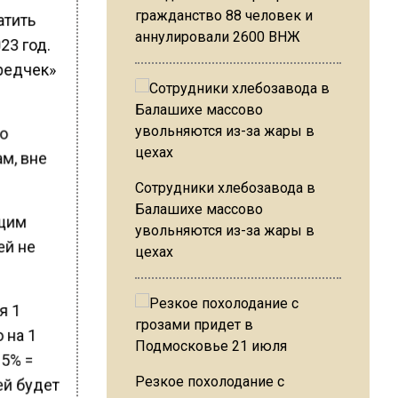
гражданство 88 человек и
атить
аннулировали 2600 ВНЖ
23 год.
редчек»
го
м, вне
Сотрудники хлебозавода в
Балашихе массово
ущим
увольняются из-за жары в
ей не
цехах
я 1
 на 1
15% =
Резкое похолодание с
ей будет