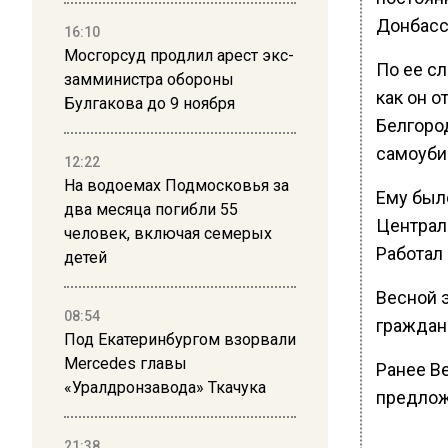
Донбасс
16:10
Мосгорсуд продлил арест экс-
По ее сл
замминистра обороны
как он о
Булгакова до 9 ноября
Белгород
самоубий
12:22
На водоемах Подмосковья за
Ему был
два месяца погибли 55
Централ
человек, включая семерых
Работал
детей
Весной 
08:54
граждан
Под Екатеринбургом взорвали
Mercedes главы
Ранее В
«Уралдронзавода» Ткачука
предлож
21:38