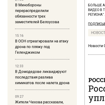
В Минобороны
БОЛЬШЕ А
ВИДЕО В 
перераспределили
РЕГИОНА".
обязанности трех
заместителей Белоусова
ПОДПИСЫВ
НОВОС
15:16
В ООН отреагировали на атаку
Новости
дрона по пляжу под
Геленджиком
12:33
В Домодедове ликвидируют
последствия разлива
РОСС
химикатов после налета дрона
Рос
упл
09:27
Жители Чехова рассказали,