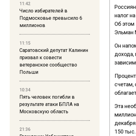
11:42
Россиян
Число избирателей в
налог на
Подмосковье превысило 6
Об этом
миллионов
Эльман 
11:15
Он напом
Саратовский депутат Калинин
дохода,
призвал к совести
зависим
ветеранское сообщество
Польши
Процент
счетам,
10:34
облагает
Пять человек погибли в
результате атаки БПЛА на
Эта нео
Московскую область
миллион
декабря.
21:36
150 тыс