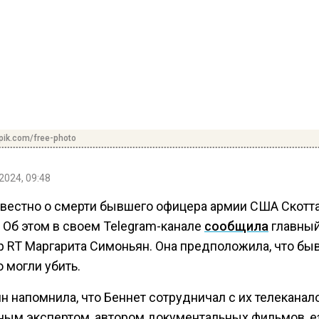
pik.com/free-photo
2024, 09:48
звестно о смерти бывшего офицера армии США Скотт
 Об этом в своем Telegram-канале
сообщила
главны
р RT Маргарита Симоньян. Она предположила, что бы
 могли убить.
н напомнила, что Беннет сотрудничал с их телеканал
ным экспертом, автором документальных фильмов, е