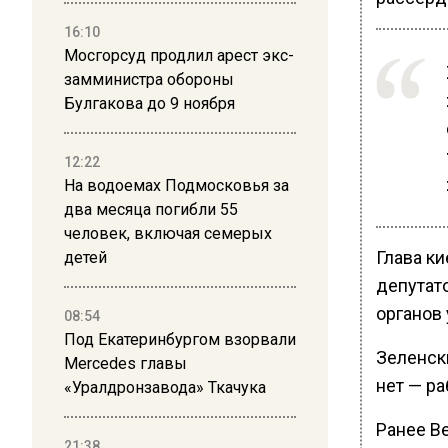
16:10
Мосгорсуд продлил арест экс-
замминистра обороны
Булгакова до 9 ноября
12:22
На водоемах Подмосковья за
два месяца погибли 55
человек, включая семерых
Глава ки
детей
депутато
органов 
08:54
Под Екатеринбургом взорвали
Зеленски
Mercedes главы
нет — ра
«Уралдронзавода» Ткачука
Ранее В
21:38