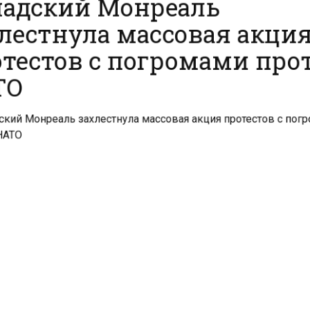
лестнула массовая акци
тестов с погромами пр
ТО