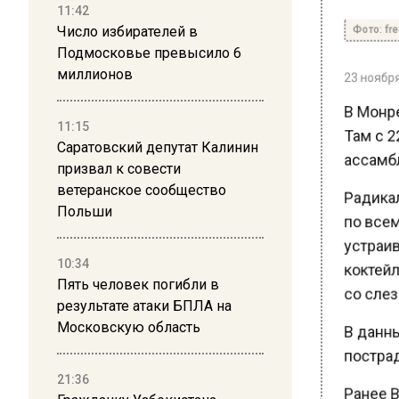
11:42
Фото: free
Число избирателей в
Подмосковье превысило 6
миллионов
23 ноября 
В Монре
11:15
Там с 22
Саратовский депутат Калинин
ассамбл
призвал к совести
ветеранское сообщество
Радикал
Польши
по всем
устраив
10:34
коктейл
Пять человек погибли в
со слез
результате атаки БПЛА на
Московскую область
В данны
пострад
21:36