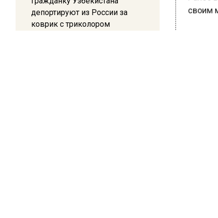
Ранее В
Гражданку Узбекистана
депортируют из России за
своим му
коврик с триколором
БОЛЬШЕ А
20:17
ВИДЕО В 
Жители Архипо-Осиповки
РЕГИОНА".
рассказали об обстановке во
время атаки БПЛА в
ПОДПИСЫВ
Геленджике
НОВОС
Новости
РОСС