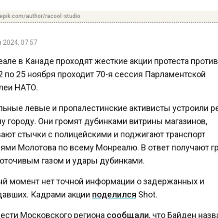
pik.com/author/racool-studio
2024, 07:57
але в Канаде проходят жесткие акции протеста проти
 по 25 ноября проходит 70-я сессия Парламентской
еи НАТО.
ьные левые и пропалестинские активисты устроили
у городу. Они громят дубинками витрины магазинов,
ают стычки с полицейскими и поджигают транспорт
ями Молотова по всему Монреалю. В ответ получают 
оточивым газом и удары дубинками.
й момент нет точной информации о задержанных и
авших. Кадрами акции
поделился
Shot.