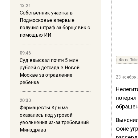
13:21
Собственник участка в
Подмосковье впервые
получил штраф за борщевик с
помощью ИИ
09:46
Суд взыскал почти 5 млн
Фото: Tel
рублей с детсада в Новой
Москве за отравление
23 ноября 
ребенка
Нелегит
потерял
20:30
обращени
Фармацевты Крыма
оказались под угрозой
Выяснил
увольнения из-за требований
фоне уг
Минздрава
рассерд