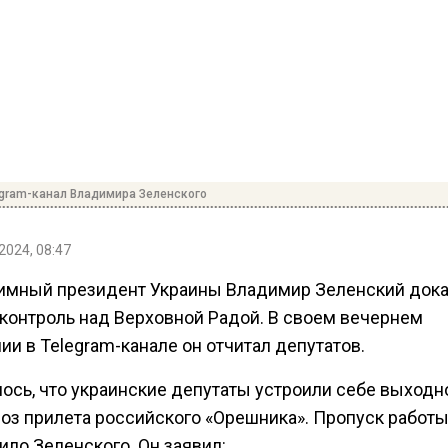
egram-канал Владимира Зеленского
2024, 08:47
имный президент Украины Владимир Зеленский доказ
 контроль над Верховной Радой. В своем вечернем
и в Telegram-канале он отчитал депутатов.
ось, что украинские депутаты устроили себе выходн
роз прилета российского «Орешника». Пропуск работ
ило Зеленского. Он заявил: