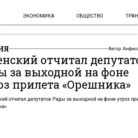
А
ЭКОНОМИКА
ОБЩЕСТВО
ТРА
ИЯ
Автор:
Анфиса
енский отчитал депутат
ы за выходной на фоне
оз прилета «Орешника»