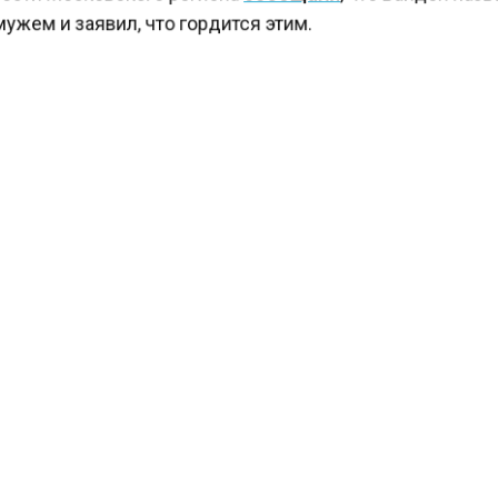
ести Московского региона
сообщали
, что Байден наз
жем и заявил, что гордится этим.
КТУАЛЬНЫХ НОВОСТЕЙ И ЭКСКЛЮЗИВНЫХ
ПОДПИ
ТЕЛЕГРАМ-КАНАЛЕ "ВЕСТИ МОСКОВСКОГО
АЙТЕСЬ НА МОСРЕГИОН:
ТИ
ДЗЕН
ТЕЛЕГРАМ
 СМИ2
ИЯ
Автор:
Анфиса