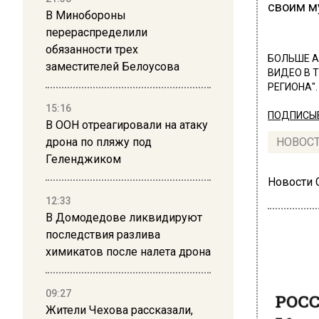
своим му
В Минобороны
перераспределили
обязанности трех
БОЛЬШЕ А
заместителей Белоусова
ВИДЕО В 
РЕГИОНА".
15:16
ПОДПИСЫВ
В ООН отреагировали на атаку
дрона по пляжу под
НОВОС
Геленджиком
Новости
12:33
В Домодедове ликвидируют
последствия разлива
химикатов после налета дрона
РОСС
09:27
Кан
Жители Чехова рассказали,