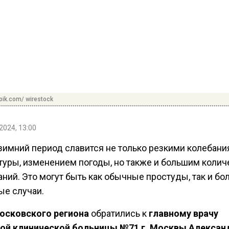
pik.com/ wirestock
2024, 13:00
зимний период славится не только резкими колебан
туры, изменением погоды, но также и большим коли
ний. Это могут быть как обычные простуды, так и бо
ые случаи.
осковского региона
обратились к
главному врачу
ой клинической больницы №71 г. Москвы Алексан