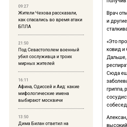
получив 
09:27
Врач от
Жители Чехова рассказали,
как спасались во время атаки
и други
БПЛА
сталкива
«Это пр
21:50
ковид и
Под Севастополем военный
убил сослуживца и троих
Дальше,
мирных жителей
респират
Сюда ещ
16:11
заболев
Афина, Одиссей и Аид: какие
гриппа, 
мифологические имена
сосудис
выбирают москвичи
собесед
Алексан
13:50
Дима Билан ответил на
высокий