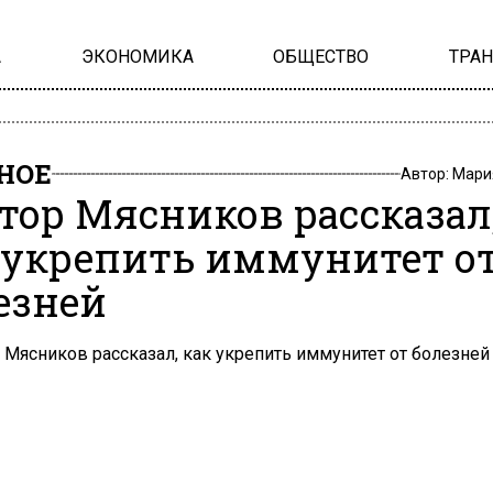
А
ЭКОНОМИКА
ОБЩЕСТВО
ТРА
НОЕ
Автор:
Мари
тор Мясников рассказал
 укрепить иммунитет о
езней