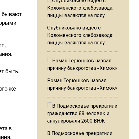
й бывают
торыми
Опубликовано видео с
Коломенского хлебозавода:
пиццы валяются на полу
п,
ания.
т быть.
Роман Терюшков назвал
причину банкротства «Химок»
ого же
ета в
В Подмосковье прекратили
ния.