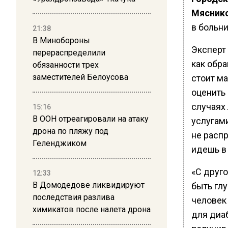
Мясник
в больни
21:38
В Минобороны
Эксперт 
перераспределили
как обра
обязанности трех
заместителей Белоусова
стоит м
оценить
случаях
15:16
В ООН отреагировали на атаку
услугам
дрона по пляжу под
не распр
Геленджиком
идешь в
«С друг
12:33
В Домодедове ликвидируют
быть гл
последствия разлива
человек
химикатов после налета дрона
для диаб