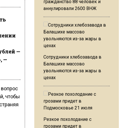
гражданство 88 человек и
аннулировали 2600 ВНЖ
ять
плении
ублей —
Сотрудники хлебозавода в
, —
Балашихе массово
увольняются из-за жары в
цехах
 вопрос
й, чтобы
остраняя
Резкое похолодание с
грозами придет в