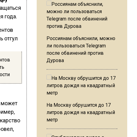
ращаться
я года.
Россиянам объяснили, можно
ли пользоваться Telegram
после обвинений против
нтов
Дурова
ть
ости
у может
На Москву обрушится до 17
ример,
литров дождя на квадратный
метр
екарство
ровел,