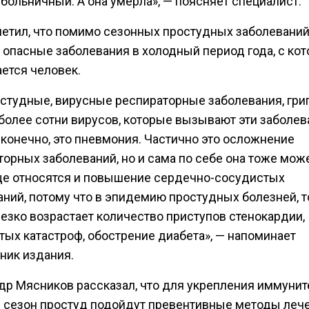
больничный. А она умерла», — поясняет специалист.
метил, что помимо сезонных простудных заболевани
е опасные заболевания в холодный период года, с ко
ется человек.
остудные, вирусные респираторные заболевания, грип
 более сотни вирусов, которые вызывают эти заболев
 конечно, это пневмония. Частично это осложнение
орных заболеваний, но и сама по себе она тоже може
е относятся и повышение сердечно-сосудистых
аний, потому что в эпидемию простудных болезней, т
резко возрастает количество приступов стенокардии,
тых катастроф, обострение диабета», — напоминает
ник издания.
др Мясников рассказал, что для укрепления иммунит
 сезон простуд подойдут превентивные методы лече