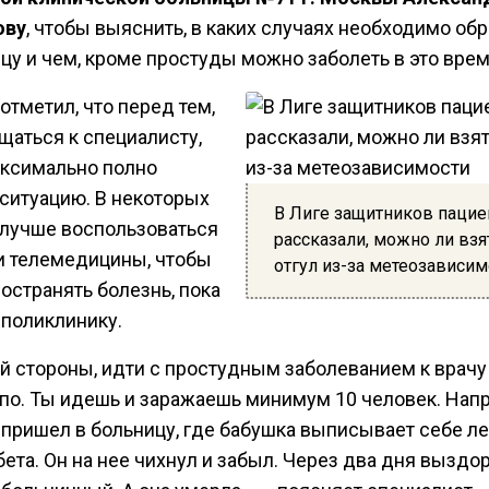
ову
, чтобы выяснить, в каких случаях необходимо об
цу и чем, кроме простуды можно заболеть в это врем
отметил, что перед тем,
щаться к специалисту,
аксимально полно
 ситуацию. В некоторых
В Лиге защитников пацие
 лучше воспользоваться
рассказали, можно ли взя
и телемедицины, чтобы
отгул из-за метеозависим
остранять болезнь, пока
 поликлинику.
ой стороны, идти с простудным заболеванием к врач
упо. Ты идешь и заражаешь минимум 10 человек. Нап
 пришел в больницу, где бабушка выписывает себе л
ета. Он на нее чихнул и забыл. Через два дня выздо