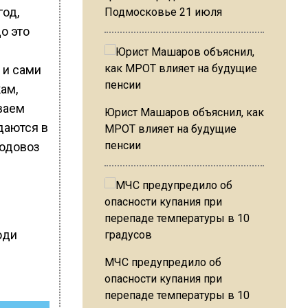
год,
Подмосковье 21 июля
о это
 и сами
ам,
ываем
Юрист Машаров объяснил, как
даются в
МРОТ влияет на будущие
пенсии
водовоз
юди
МЧС предупредило об
опасности купания при
перепаде температуры в 10