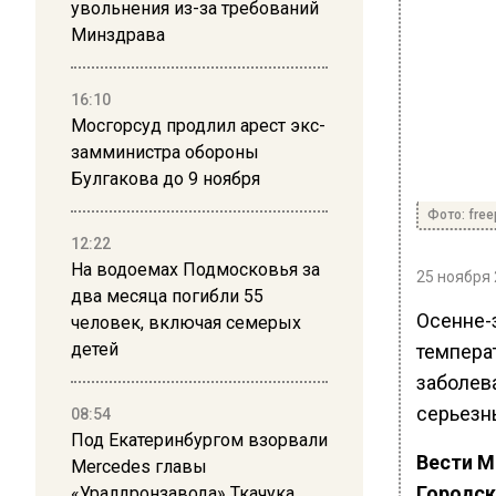
увольнения из-за требований
Минздрава
16:10
Мосгорсуд продлил арест экс-
замминистра обороны
Булгакова до 9 ноября
Фото: free
12:22
На водоемах Подмосковья за
25 ноября 
два месяца погибли 55
Осенне-
человек, включая семерых
детей
темпера
заболева
серьезн
08:54
Под Екатеринбургом взорвали
Вести М
Mercedes главы
Городск
«Уралдронзавода» Ткачука