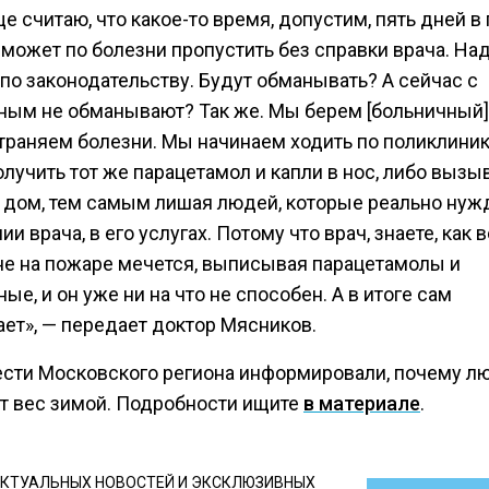
е считаю, что какое-то время, допустим, пять дней в 
может по болезни пропустить без справки врача. Над
по законодательству. Будут обманывать? А сейчас с
ным не обманывают? Так же. Мы берем [больничный]
траняем болезни. Мы начинаем ходить по поликлиник
лучить тот же парацетамол и капли в нос, либо выз
а дом, тем самым лишая людей, которые реально нуж
и врача, в его услугах. Потому что врач, знаете, как 
не на пожаре мечется, выписывая парацетамолы и
ые, и он уже ни на что не способен. А в итоге сам
ает», — передает доктор Мясников.
ести Московского региона информировали, почему л
т вес зимой. Подробности ищите
в материале
.
КТУАЛЬНЫХ НОВОСТЕЙ И ЭКСКЛЮЗИВНЫХ