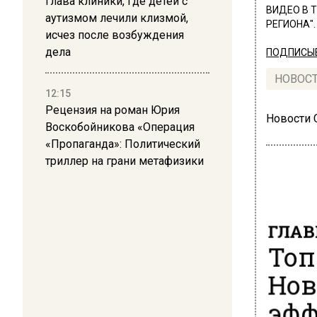
Глава клиники, где детей с
ВИДЕО В 
аутизмом лечили клизмой,
РЕГИОНА".
исчез после возбуждения
дела
ПОДПИСЫВ
НОВОС
12:15
Рецензия на роман Юрия
Новости
Воскобойникова «Операция
«Пропаганда»: Политический
триллер на грани метафизики
ГЛАВ
Топ
Нов
эфф