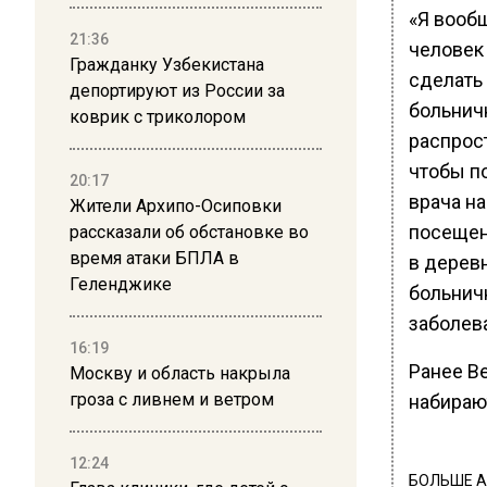
«Я вообщ
21:36
человек 
Гражданку Узбекистана
сделать 
депортируют из России за
больнич
коврик с триколором
распрос
чтобы по
20:17
врача н
Жители Архипо-Осиповки
посещени
рассказали об обстановке во
время атаки БПЛА в
в дерев
Геленджике
больничн
заболев
16:19
Ранее В
Москву и область накрыла
гроза с ливнем и ветром
набираю
12:24
БОЛЬШЕ А