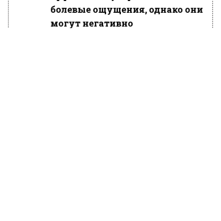
болевые ощущения, однако они
могут негативно
воздействовать на ЖКТ,
повышая риск повреждения
слизистой желудка и
двенадцатиперстной кишки»,
— подчеркнул Тихонов.
По его словам, несмотря на то, что НПВП
помогают снизить воспаление и купировать
боль, они также уменьшают защитные
механизмы слизистой, ухудшают
кровоснабжение и сокращают секрецию
защитной слизи. В результате этого кислый
желудочный сок, желчь и другие