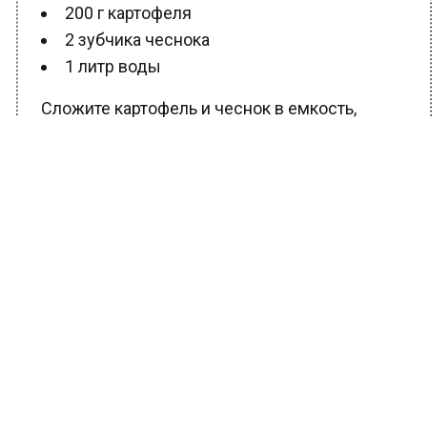
200 г картофеля
2 зубчика чеснока
1 литр воды
Сложите картофель и чеснок в емкость,
залейте водой и измельчите с помощью
блендера до однородной массы. Затем
процедите получившийся раствор и
используйте его для полива орхидеи один
раз в две недели.
Важно помнить, что перед подкормкой
горшок с орхидеей следует полить обычной
водой. Это позволит питательным веществам
лучше усвоиться и достигнуть корневой
системы в полном объеме.
Следуя этим простым рекомендациям, вы