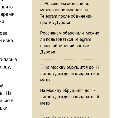
тавить
и время
ия.
нова
Россиянам объяснили, можно
ли пользоваться Telegram
и иска
после обвинений против
Дурова
тилась в
сову,
ой
На Москву обрушится до 17
ы. На
литров дождя на квадратный
нные в
метр
шки,