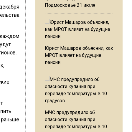
Подмосковье 21 июля
 декабря
тельства
в каждом
будут
Юрист Машаров объяснил, как
гионов.
МРОТ влияет на будущие
пенсии
к,
ские
ут
упить
МЧС предупредило об
х раньше
опасности купания при
перепаде температуры в 10