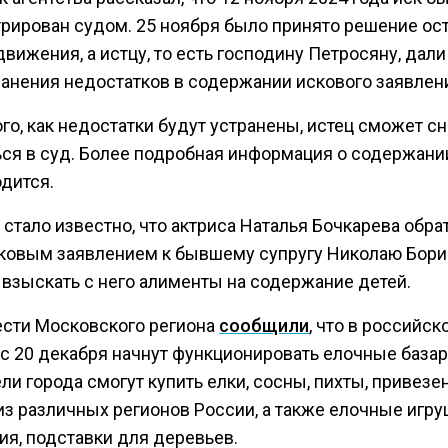
трирован судом. 25 ноября было принято решение ос
движения, а истцу, то есть господину Петросяну, дал
ранения недостатков в содержании искового заявлен
го, как недостатки будут устранены, истец сможет с
ься в суд. Более подробная информация о содержани
дится.
 стало известно, что актриса Наталья Бочкарева обра
сковым заявлением к бывшему супругу Николаю Бори
 взыскать с него алименты на содержание детей.
ести Московского региона
сообщили
, что в российск
 с 20 декабря начнут функционировать елочные базар
ли города смогут купить елки, сосны, пихты, привезе
из различных регионов России, а также елочные игру
ия, подставки для деревьев.