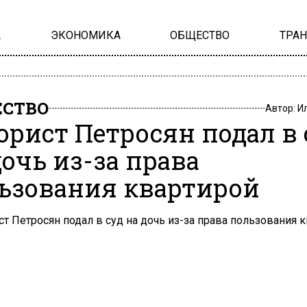
А
ЭКОНОМИКА
ОБЩЕСТВО
ТРА
СТВО
Автор:
И
рист Петросян подал в 
дочь из-за права
ьзования квартирой