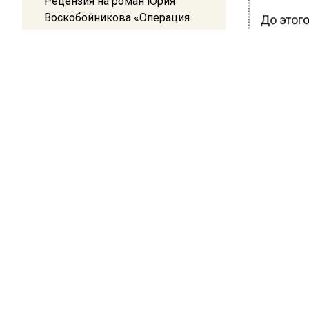
Рецензия на роман Юрия
Воскобойникова «Операция
До этог
«Пропаганда»: Политический
Сергей 
триллер на грани метафизики
Бескудн
этой ча
08:45
столичн
Белгород попал под атаку
домой.
беспилотников — жители
слышали взрывы
БОЛЬШЕ А
ВИДЕО В 
РЕГИОНА".
ПОДПИСЫВ
НОВОС
Новости