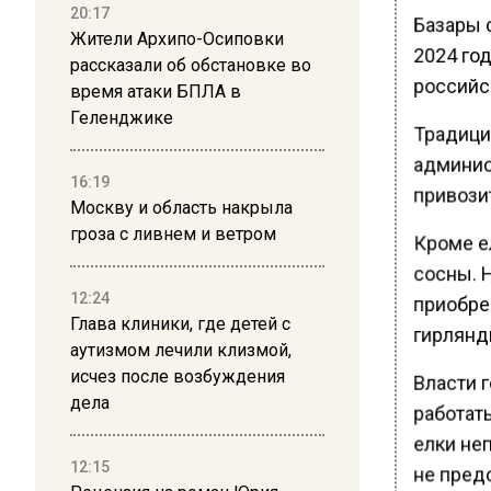
20:17
Базары 
Жители Архипо-Осиповки
2024 го
рассказали об обстановке во
российс
время атаки БПЛА в
Геленджике
Традици
админис
16:19
привозит
Москву и область накрыла
гроза с ливнем и ветром
Кроме ел
сосны. 
12:24
приобре
Глава клиники, где детей с
гирлянд
аутизмом лечили клизмой,
исчез после возбуждения
Власти г
дела
работать
елки не
12:15
не пред