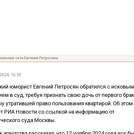
иальные сети Евгения Петросяна
2024, 16:30
кий юморист Евгений Петросян обратился с исковым
ем в суд, требуя признать свою дочь от первого бра
ну утратившей право пользования квартирой. Об этом
т РИА Новости со ссылкой на информацию от
ческого суда Москвы.
 агентства рассказал, что 12 ноября 2024 года иск б