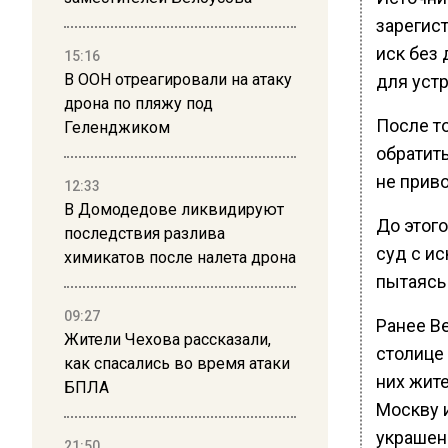
зарегис
иск без 
15:16
В ООН отреагировали на атаку
для уст
дрона по пляжу под
После то
Геленджиком
обратит
не приво
12:33
В Домодедове ликвидируют
До этого
последствия разлива
суд с и
химикатов после налета дрона
пытаясь
09:27
Ранее В
Жители Чехова рассказали,
столице
как спасались во время атаки
них жите
БПЛА
Москву 
украшен
21:50