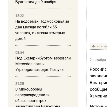
Булгакова до 9 ноября
12:22
На водоемах Подмосковья за
два месяца погибли 55
человек, включая семерых
детей
Фото: соц
08:54
Под Екатеринбургом взорвали
2 декабря 
Mercedes главы
Российс
«Уралдронзавода» Ткачука
заявлени
Виктори
21:38
сообщае
В Минобороны
перераспределили
Хамовни
обязанности трех
Источник
заместителей Белоусова