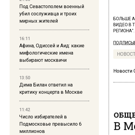
Под Севастополем военный
убил сослуживца и троих
БОЛЬШЕ А
мирных жителей
ВИДЕО В 
РЕГИОНА".
16:11
ПОДПИСЫВ
Афина, Одиссей и Аид: какие
мифологические имена
НОВОС
выбирают москвичи
Новости
13:50
Дима Билан ответил на
критику концерта в Москве
11:42
ОБЩЕ
Число избирателей в
В М
Подмосковье превысило 6
миллионов