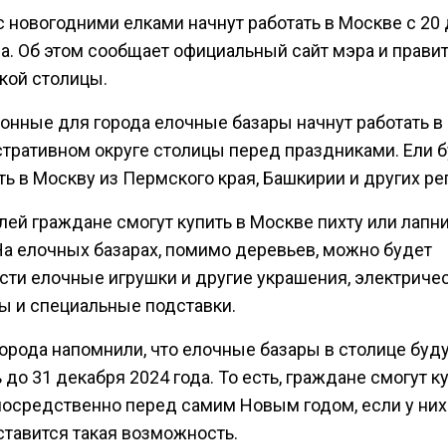
с новогодними елками начнут работать в Москве с 20
да. Об этом сообщает официальный сайт мэра и прави
кой столицы.
онные для города елочные базары начнут работать 
тративном округе столицы перед праздниками. Ели 
ь в Москву из Пермского края, Башкирии и других ре
ей граждане смогут купить в Москве пихту или лапни
На елочных базарах, помимо деревьев, можно будет
сти елочные игрушки и другие украшения, электриче
ы и специальные подставки.
орода напомнили, что елочные базары в столице буд
 до 31 декабря 2024 года. То есть, граждане смогут к
посредственно перед самим Новым годом, если у ни
ставится такая возможность.