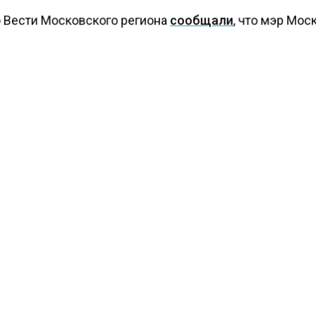
о Вести Московского региона
сообщали
, что мэр Мос
Собянин открыл путепровод через МЦД-1 в районе ст
иково, который призван улучшить транспортную дост
сти российской столицы. Ожидается, что сотни тысяч
ых районов будут добираться быстрее и проще на раб
КТУАЛЬНЫХ НОВОСТЕЙ И ЭКСКЛЮЗИВНЫХ
ПОДПИ
ТЕЛЕГРАМ-КАНАЛЕ "ВЕСТИ МОСКОВСКОГО
АЙТЕСЬ НА МОСРЕГИОН:
ТИ
ДЗЕН
ТЕЛЕГРАМ
 СМИ2