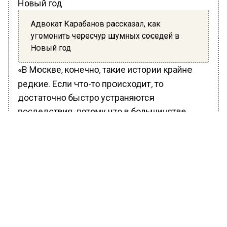
Адвокат Карабанов рассказал, как
угомонить чересчур шумных соседей в
Новый год
«В Москве, конечно, такие истории крайне
редкие. Если что-то происходит, то
достаточно быстро устраняются
последствия, потому что в большинстве
многоквартирных домов в Москве есть
резервные линии подачи электроэнергии и
тепла. Даже если невозможно, например,
аварию на трубе теплоснабжения устранить
быстро, просто перенаправляют эти потоки
тепла, и люди не могут остаться совсем без
тепла», — говорит специалист.
Эксперт напоминает, что в столице работает