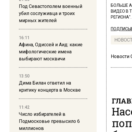
БОЛЬШЕ А
Под Севастополем военный
ВИДЕО В 
убил сослуживца и троих
РЕГИОНА".
мирных жителей
ПОДПИСЫВ
16:11
НОВОС
Афина, Одиссей и Аид: какие
мифологические имена
Новости
выбирают москвичи
13:50
Дима Билан ответил на
критику концерта в Москве
ГЛАВ
Нас
11:42
Число избирателей в
поп
Подмосковье превысило 6
миллионов