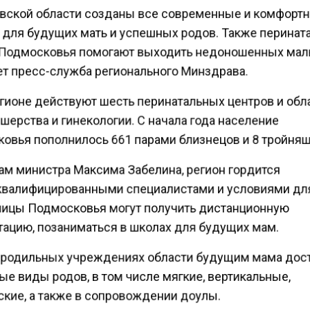
вской области созданы все современные и комфорт
 для будущих мать и успешных родов. Также перина
Подмосковья помогают выходить недоношенных ма
т пресс-служба регионального Минздрава.
егионе действуют шесть перинатальных центров и об
ерства и гинекологии. С начала года население
овья пополнилось 661 парами близнецов и 8 тройня
ам министра Максима Забелина, регион гордится
валифицированными специалистами и условиями дл
ицы Подмосковья могут получить дистанционную
тацию, позаниматься в школах для будущих мам.
 родильных учреждениях области будущим мама до
е виды родов, в том числе мягкие, вертикальные,
ские, а также в сопровождении доулы.