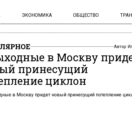
А
ЭКОНОМИКА
ОБЩЕСТВО
ТРА
ЛЯРНОЕ
Автор:
И
ыходные в Москву прид
ый принесущий
епление циклон