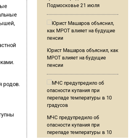
ные
Подмосковье 21 июля
тальные
лышей,
ластной
Юрист Машаров объяснил, как
МРОТ влияет на будущие
шками.
пенсии
я родов.
ступны
МЧС предупредило об
опасности купания при
перепаде температуры в 10