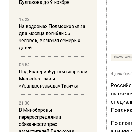
Булгакова до 9 ноября
12:22
На водоемах Подмосковья за
два месяца погибли 55
человек, включая семерых
детей
Фото: Аге
08:54
Под Екатеринбургом взорвали
4 декабря 
Mercedes главы
Российс
«Уралдронзавода» Ткачука
окажется
специал
21:38
Поздняк
В Минобороны
перераспределили
По слова
обязанности трех
зимняя п
заместителей Белоусова