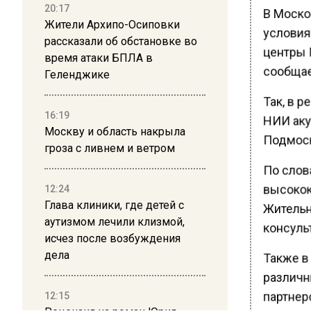
20:17
В Моско
Жители Архипо-Осиповки
условия
рассказали об обстановке во
центры 
время атаки БПЛА в
сообщае
Геленджике
Так, в р
16:19
НИИ акуш
Москву и область накрыла
Подмоск
гроза с ливнем и ветром
По слов
высокок
12:24
Глава клиники, где детей с
Жительн
аутизмом лечили клизмой,
консуль
исчез после возбуждения
дела
Также в
различны
12:15
партнер