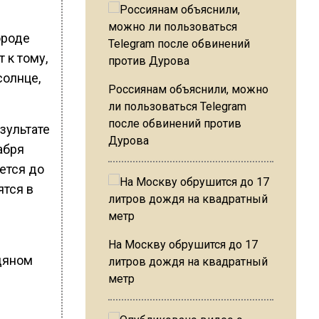
ороде
 к тому,
солнце,
Россиянам объяснили, можно
ли пользоваться Telegram
после обвинений против
зультате
Дурова
абря
ется до
ятся в
На Москву обрушится до 17
дяном
литров дождя на квадратный
метр