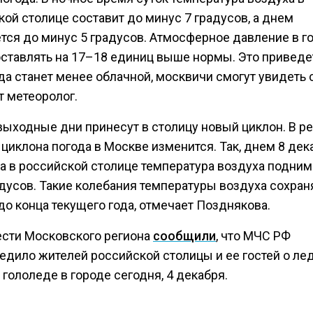
ой столице составит до минус 7 градусов, а днем
тся до минус 5 градусов. Атмосферное давление в г
оставлять на 17–18 единиц выше нормы. Это приведет
да станет менее облачной, москвичи смогут увидеть 
т метеоролог.
выходные дни принесут в столицу новый циклон. В ре
циклона погода в Москве изменится. Так, днем 8 дек
да в российской столице температура воздуха подним
дусов. Такие колебания температуры воздуха сохран
о конца текущего года, отмечает Позднякова.
ести Московского региона
сообщили
, что МЧС РФ
едило жителей российской столицы и ее гостей о ле
гололеде в городе сегодня, 4 декабря.