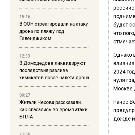
российск
подниме
15:16
В ООН отреагировали на атаку
будет с
дрона по пляжу под
что пого
Геленджиком
отмечае
Однако 
12:33
влияния 
В Домодедове ликвидируют
последствия разлива
2024 го
химикатов после налета дрона
нуля гра
Москве д
09:27
Ранее В
Жители Чехова рассказали,
как спасались во время атаки
предупр
БПЛА
дожде и 
21:50