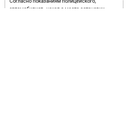
Согласно показаниям полицейского,
автомобилист «уехал с места остановки,
резко набрав скорость», что привело к тому,
что его рука осталась зафиксированной за
дверной ручкой. Суд первой инстанции
приговорил водителя к двум годам
принудительных работ с удержанием 5% из
заработной платы в доход государства. Это
решение было подтверждено в апелляции и
окончательно устояло в кассации в конце
ноября.
Ранее Вести Московского региона
сообщили
, что в российской столице будет
реорганизован участок промышленной зоны
в районе Магистральной улицы.