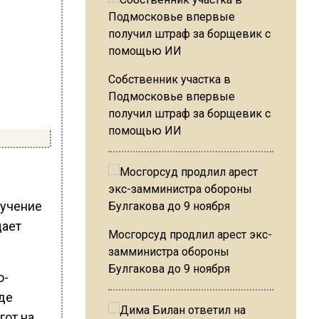
Собственник участка в
Подмосковье впервые
получил штраф за борщевик с
помощью ИИ
лучение
щает
Мосгорсуд продлил арест экс-
замминистра обороны
Булгакова до 9 ноября
о-
де
гот на