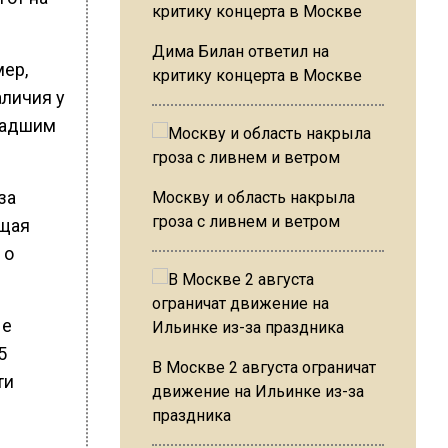
Дима Билан ответил на
мер,
критику концерта в Москве
аличия у
ладшим
за
Москву и область накрыла
гроза с ливнем и ветром
ющая
 о
ые
5
В Москве 2 августа ограничат
ти
движение на Ильинке из-за
праздника