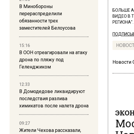
В Минобороны
БОЛЬШЕ А
перераспределили
ВИДЕО В 
обязанности трех
РЕГИОНА".
заместителей Белоусова
ПОДПИСЫВ
НОВОС
15:16
В ООН отреагировали на атаку
дрона по пляжу под
Новости
Геленджиком
12:33
В Домодедове ликвидируют
последствия разлива
ЭКО
химикатов после налета дрона
Мос
Нов
09:27
Жители Чехова рассказали,