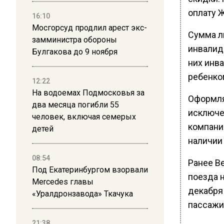
оплату 
16:10
Мосгорсуд продлил арест экс-
Сумма ль
замминистра обороны
инвалид
Булгакова до 9 ноября
них инв
ребенком
12:22
На водоемах Подмосковья за
Оформля
два месяца погибли 55
исключе
человек, включая семерых
компани
детей
наличии 
08:54
Ранее В
Под Екатеринбургом взорвали
поезда 
Mercedes главы
декабря
«Уралдронзавода» Ткачука
пассажи
21:38