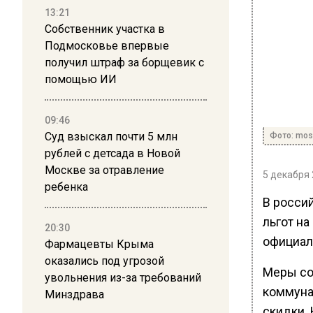
13:21
Собственник участка в
Подмосковье впервые
получил штраф за борщевик с
помощью ИИ
09:46
Суд взыскал почти 5 млн
Фото: mos
рублей с детсада в Новой
Москве за отравление
5 декабря 
ребенка
В росси
льгот н
20:30
официал
Фармацевты Крыма
оказались под угрозой
Меры со
увольнения из-за требований
коммуна
Минздрава
скидки.