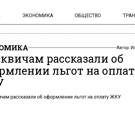
А
ЭКОНОМИКА
ОБЩЕСТВО
ТРА
НОМИКА
Автор:
И
квичам рассказали об
рмлении льгот на опла
У