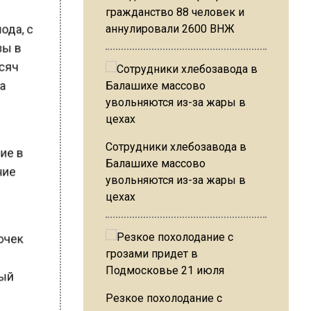
гражданство 88 человек и
иода, с
аннулировали 2600 ВНЖ
озы в
ысяч
на
Сотрудники хлебозавода в
щие в
Балашихе массово
ение
увольняются из-за жары в
цехах
рочек
рный
Резкое похолодание с