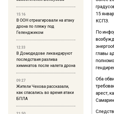
градусо
15 январ
15:16
В ООН отреагировали на атаку
КСПЗ.
дрона по пляжу под
По инфо
Геленджиком
возбужд
энергоо
12:33
главы а
В Домодедове ликвидируют
последствия разлива
полномо
химикатов после налета дрона
гендире
Оба обв
09:27
требова
Жители Чехова рассказали,
как спасались во время атаки
арест, 
БПЛА
Самарин
Следств
21:50