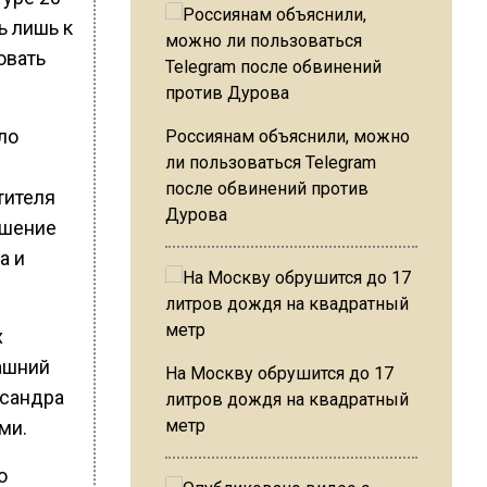
ь лишь к
овать
ло
Россиянам объяснили, можно
ли пользоваться Telegram
после обвинений против
тителя
Дурова
ышение
а и
х
ашний
На Москву обрушится до 17
ксандра
литров дождя на квадратный
метр
ми.
ю