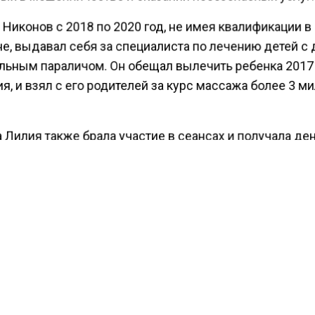
Никонов с 2018 по 2020 год, не имея квалификации в
е, выдавал себя за специалиста по лечению детей с
льным параличом. Он обещал вылечить ребенка 2017
, и взял с его родителей за курс массажа более 3 м
 Лилия также брала участие в сеансах и получала ден
. Состояние той девочки ухудшилось, что заставило
ей обратиться в государственную больницу.
тельно выявлена другая семья с похожими проблема
 Никоновы получили более 500 тысяч рублей за лже
время обвиняемые укрывались за границей, но были
ны в Казахстане и экстрадированы в Москву. Вслед
нных следственных действий было собрано достато