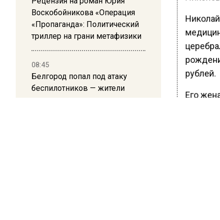
Рецензия на роман Юрия
Воскобойникова «Операция
Николай 
«Пропаганда»: Политический
медицин
триллер на грани метафизики
церебра
рождения
08:45
рублей.
Белгород попал под атаку
беспилотников — жители
Его жена
слышали взрывы
клиентов
родител
Дополни
которой
Долгое 
задержа
проведе