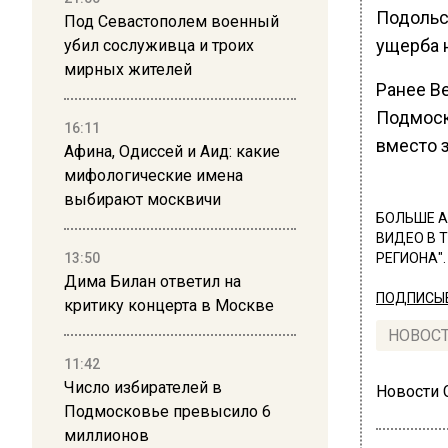
Подольс
Под Севастополем военный
ущерба н
убил сослуживца и троих
мирных жителей
Ранее В
Подмоск
16:11
вместо 
Афина, Одиссей и Аид: какие
мифологические имена
выбирают москвичи
БОЛЬШЕ А
ВИДЕО В 
13:50
РЕГИОНА".
Дима Билан ответил на
ПОДПИСЫВ
критику концерта в Москве
НОВОС
11:42
Число избирателей в
Новости
Подмосковье превысило 6
миллионов