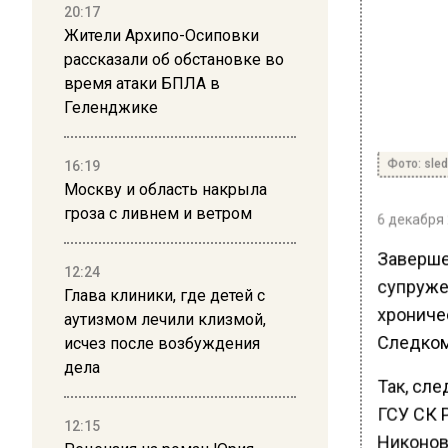
20:17
Жители Архипо-Осиповки
рассказали об обстановке во
время атаки БПЛА в
Геленджике
Фото: sle
16:19
Москву и область накрыла
гроза с ливнем и ветром
6 декабря 
Заверше
12:24
супруже
Глава клиники, где детей с
хрониче
аутизмом лечили клизмой,
Следком
исчез после возбуждения
дела
Так, сл
ГСУ СК 
12:15
Никонов