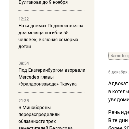
Булгакова до 9 ноября
12:22
На водоемах Подмосковья за
два месяца погибли 55
человек, включая семерых
детей
Фото: free
08:54
Под Екатеринбургом взорвали
6 декабря 
Mercedes главы
Адвокат
«Уралдронзавода» Ткачука
в котел
уведоми
21:38
В Минобороны
Речь иде
перераспределили
В те дн
обязанности трех
более 20
заместителей Белоусова