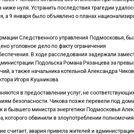
в ниже нуля. Устранить последствия трагедии удалос
я, а 9 января было объявлено о планах национализир
рмации Следственного управления Подмосковья, бы
ено уголовное дело по факту ограничения
беспечения. В ходе расследования задержали замес
дминистрации Подольска Романа Рязанцева за прев
чий, а также начальника котельной Александра Чиков
ктора Игоря Кушникова.
иняются в предоставлении услуг, не соответствующи
ниям безопасности. Чикова позже перевели под дом
как и бывшего министра энергетики Подмосковья Але
а, которого обвинили в злоупотреблении полномочия
ие считает, авария привела жителей и администраци