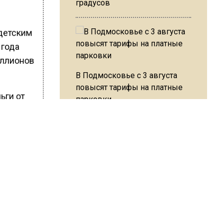
градусов
 детским
 года
иллионов
В Подмосковье с 3 августа
повысят тарифы на платные
ьги от
парковки
ми, у
массаж.
Из-за ливня и грозы в Москве
могут отменить рейсы
ствие
чное