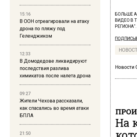
15:16
БОЛЬШЕ А
ВИДЕО В 
В ООН отреагировали на атаку
РЕГИОНА".
дрона по пляжу под
Геленджиком
ПОДПИСЫВ
НОВОС
12:33
В Домодедове ликвидируют
Новости
последствия разлива
химикатов после налета дрона
09:27
Жители Чехова рассказали,
как спасались во время атаки
ПРОИ
БПЛА
На 
кот
21:50