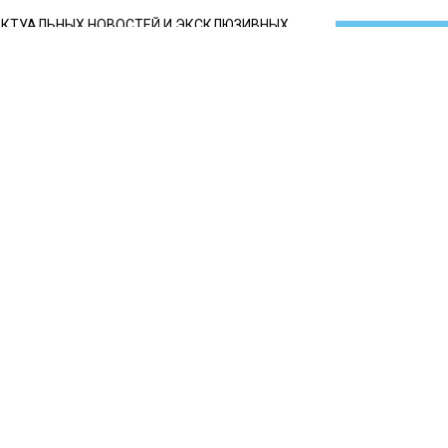
КТУАЛЬНЫХ НОВОСТЕЙ И ЭКСКЛЮЗИВНЫХ
ПОДПИ
ТЕЛЕГРАМ-КАНАЛЕ "ВЕСТИ МОСКОВСКОГО
АЙТЕСЬ НА МОСРЕГИОН:
ТИ
ДЗЕН
ТЕЛЕГРАМ
 СМИ2
СШЕСТВИЯ
Автор:
Анфиса
камеру попала москвичк
орая заставила дочь сто