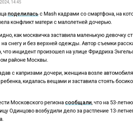
2024, 14:45
ица
поделилась
с Mash кадрами со смартфона, на ко
лела конфликт матери с малолетней дочерью.
идно, как москвичка заставила маленькую девочку с
 на снегу и без верхней одежды. Автор съемки расск
, что инцидент произошел на улице Фридриха Энгель
ом районе Москвы.
адав с капризами дочери, женщина возле автомобил
ребенка, кидалась вещами и заставила стоять босик
ести Московского региона
сообщали
, что на 53-летн
ицу Одинцово возбудили дело за растление 13-летне
а.