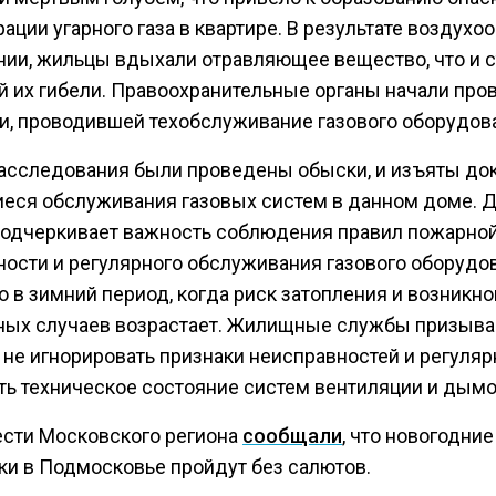
ации угарного газа в квартире. В результате воздухо
ии, жильцы вдыхали отравляющее вещество, что и с
й их гибели. Правоохранительные органы начали про
и, проводившей техобслуживание газового оборудов
расследования были проведены обыски, и изъяты до
еся обслуживания газовых систем в данном доме. 
подчеркивает важность соблюдения правил пожарно
ности и регулярного обслуживания газового оборудо
о в зимний период, когда риск затопления и возникн
ных случаев возрастает. Жилищные службы призыв
 не игнорировать признаки неисправностей и регуляр
ть техническое состояние систем вентиляции и дымо
ести Московского региона
сообщали
, что новогодние
ки в Подмосковье пройдут без салютов.