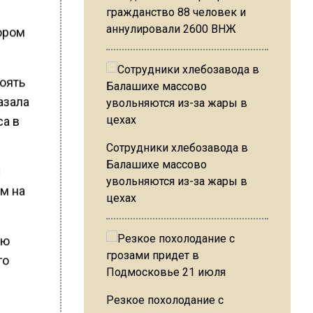
гражданство 88 человек и
аннулировали 2600 ВНЖ
тором
тоять
азала
са в
Сотрудники хлебозавода в
Балашихе массово
я
увольняются из-за жары в
ом на
цехах
юю
го
Резкое похолодание с