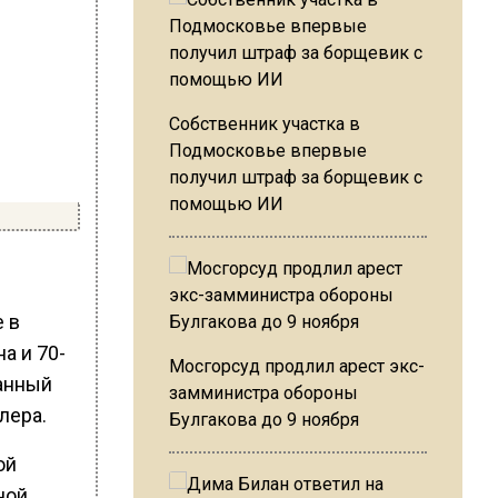
Собственник участка в
Подмосковье впервые
получил штраф за борщевик с
помощью ИИ
 в
а и 70-
Мосгорсуд продлил арест экс-
ванный
замминистра обороны
лера.
Булгакова до 9 ноября
ой
ной