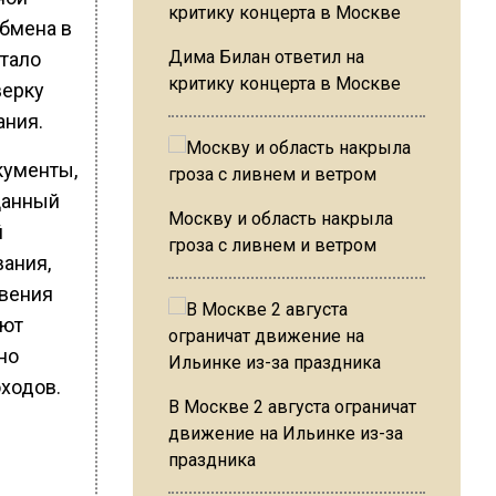
обмена в
Дима Билан ответил на
тало
критику концерта в Москве
верку
ания.
кументы,
Данный
Москву и область накрыла
й
гроза с ливнем и ветром
вания,
овения
ают
но
ходов.
В Москве 2 августа ограничат
движение на Ильинке из-за
праздника