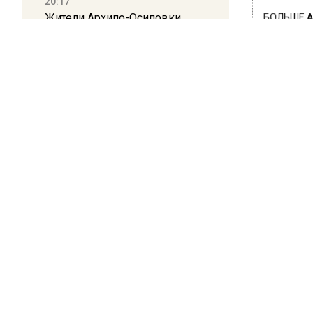
20:17
Жители Архипо-Осиповки
БОЛЬШЕ А
ВИДЕО В 
рассказали об обстановке во
РЕГИОНА".
время атаки БПЛА в
Геленджике
ПОДПИСЫВ
НОВОС
16:19
Москву и область накрыла
Новости
гроза с ливнем и ветром
ПРОИ
На 
кот