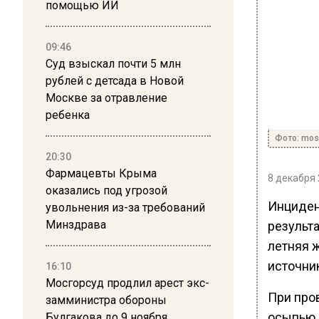
помощью ИИ
09:46
Суд взыскал почти 5 млн
рублей с детсада в Новой
Москве за отравление
ребенка
Фото: mos
20:30
Фармацевты Крыма
8 декабря 
оказались под угрозой
Инциден
увольнения из-за требований
Минздрава
результа
летняя 
источни
16:10
Мосгорсуд продлил арест экс-
При про
замминистра обороны
осыпью 
Булгакова до 9 ноября