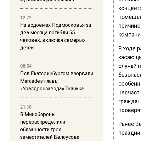
концентр
помещен
12:22
На водоемах Подмосковья за
причино
два месяца погибли 55
компани
человек, включая семерых
детей
В ходе 
касающи
случай 
08:54
Под Екатеринбургом взорвали
безопас
Mercedes главы
особенн
«Уралдронзавода» Ткачука
несчаст
граждан
21:38
проверя
В Минобороны
перераспределили
Ранее В
обязанности трех
праздни
заместителей Белоусова