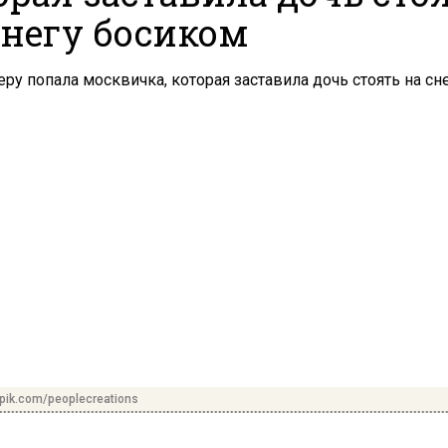
снегу босиком
pik.com/peoplecreations