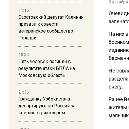
8 декабря 
11:15
Очевид
Саратовский депутат Калинин
запечат
призвал к совести
ветеранское сообщество
На них в
Польши
босиком
изданию
10:34
Басманн
Пять человек погибли в
результате атаки БПЛА на
Не совл
Московскую область
раздела 
снегу.
21:36
Гражданку Узбекистана
Ранее В
депортируют из России за
жительн
коврик с триколором
мальчик