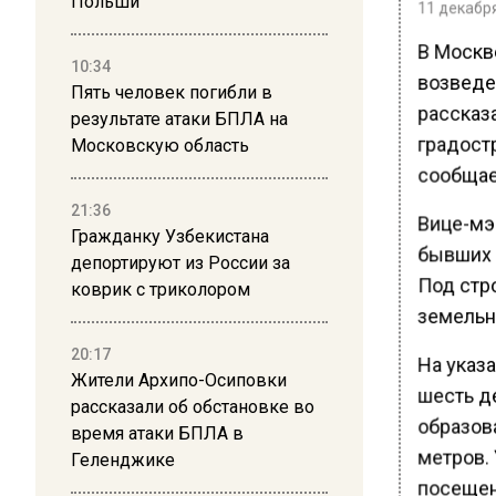
Польши
11 декабря
В Москв
10:34
возведе
Пять человек погибли в
рассказ
результате атаки БПЛА на
градост
Московскую область
сообщае
21:36
Вице-мэр
Гражданку Узбекистана
бывших 
депортируют из России за
Под стр
коврик с триколором
земельн
20:17
На указ
Жители Архипо-Осиповки
шесть д
рассказали об обстановке во
образов
время атаки БПЛА в
метров.
Геленджике
посещен