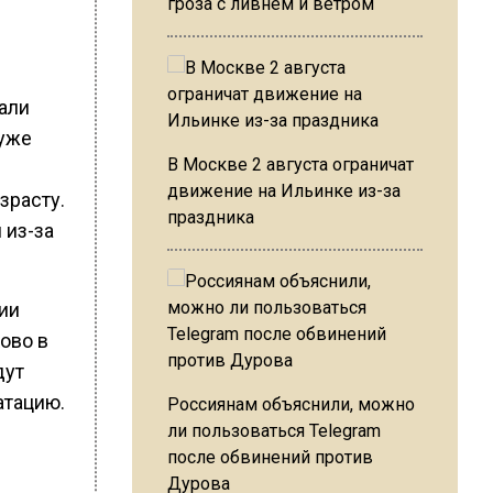
гроза с ливнем и ветром
али
 уже
В Москве 2 августа ограничат
движение на Ильинке из-за
зрасту.
праздника
 из-за
рии
ово в
дут
атацию.
Россиянам объяснили, можно
ли пользоваться Telegram
после обвинений против
Дурова