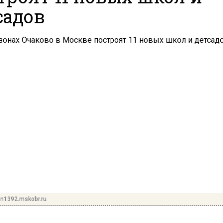
садов
n1392.mskobr.ru