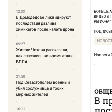
12:33
БОЛЬШЕ А
ВИДЕО В 
В Домодедове ликвидируют
РЕГИОНА".
последствия разлива
химикатов после налета дрона
ПОДПИСЫВ
НОВОС
09:27
Жители Чехова рассказали,
Новости
как спасались во время атаки
БПЛА
21:50
Под Севастополем военный
убил сослуживца и троих
ОБЩЕ
мирных жителей
В п
пос
16:11