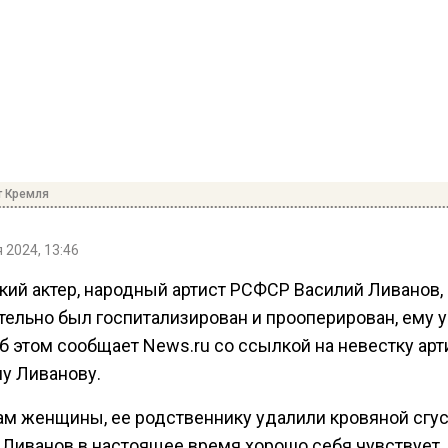
т Кремля
 2024, 13:46
кий актер, народный артист РСФСР Василий Ливанов,
тельно был госпитализирован и прооперирован, ему 
б этом сообщает News.ru со ссылкой на невестку арт
ну Ливанову.
ам женщины, ее родственнику удалили кровяной сгус
 Ливанов в настоящее время хорошо себя чувствует,