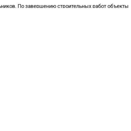
ников. По завершению строительных работ объекты
ут на баланс городских властей, подчеркнул замести
толичной администрации.
ести Московского региона
сообщали
, что студенты
ались на условия отбора на бал в Российском универ
народов в Москве, которые, по их мнению, не являют
ливыми.
КТУАЛЬНЫХ НОВОСТЕЙ И ЭКСКЛЮЗИВНЫХ
ПОДПИ
ТЕЛЕГРАМ-КАНАЛЕ "ВЕСТИ МОСКОВСКОГО
АЙТЕСЬ НА МОСРЕГИОН:
ТИ
ДЗЕН
ТЕЛЕГРАМ