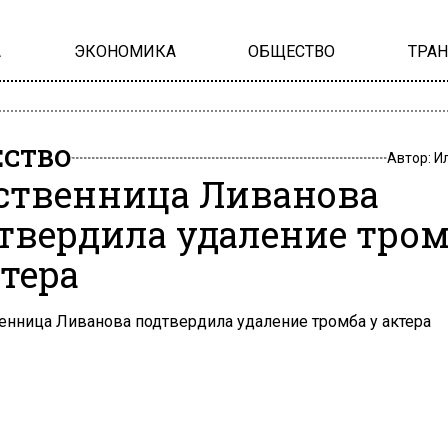
А
ЭКОНОМИКА
ОБЩЕСТВО
ТРА
СТВО
Автор:
И
ственница Ливанова
твердила удаление тро
ктера