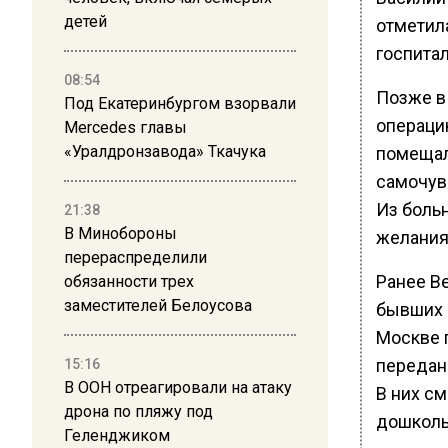
детей
отметила
госпита
08:54
Позже в
Под Екатеринбургом взорвали
операци
Mercedes главы
«Уралдронзавода» Ткачука
помещал
самочувс
Из больн
21:38
В Минобороны
желания
перераспределили
Ранее В
обязанности трех
заместителей Белоусова
бывших 
Москве 
передан
15:16
В ООН отреагировали на атаку
В них с
дрона по пляжу под
дошколь
Геленджиком