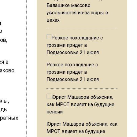
Балашихе массово
увольняются из-за жары в
цехах
м
м
ов,
ся в
Резкое похолодание с
аково.
грозами придет в
Подмосковье 21 июля
олы,
адь
дратных
Юрист Машаров объяснил, как
МРОТ влияет на будущие