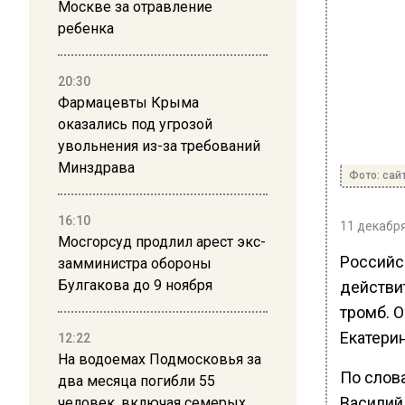
Москве за отравление
ребенка
20:30
Фармацевты Крыма
оказались под угрозой
увольнения из-за требований
Минздрава
Фото: сай
16:10
11 декабря
Мосгорсуд продлил арест экс-
Российс
замминистра обороны
Булгакова до 9 ноября
действи
тромб. О
Екатери
12:22
На водоемах Подмосковья за
По слов
два месяца погибли 55
Василий
человек, включая семерых