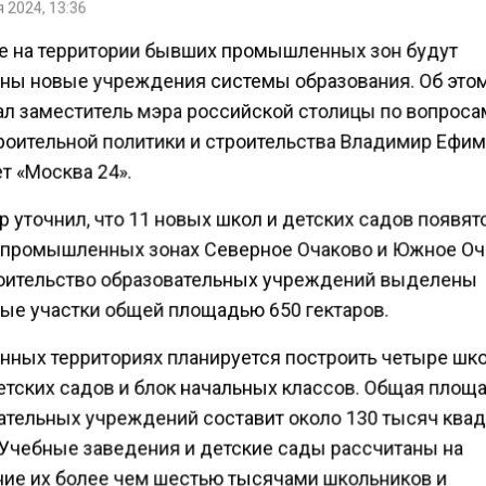
 2024, 13:36
е на территории бывших промышленных зон будут
ны новые учреждения системы образования. Об это
ал заместитель мэра российской столицы по вопроса
роительной политики и строительства Владимир Ефим
т «Москва 24».
 уточнил, что 11 новых школ и детских садов появят
промышленных зонах Северное Очаково и Южное Оч
оительство образовательных учреждений выделены
ые участки общей площадью 650 гектаров.
анных территориях планируется построить четыре шк
етских садов и блок начальных классов. Общая площ
ательных учреждений составит около 130 тысяч ква
 Учебные заведения и детские сады рассчитаны на
ие их более чем шестью тысячами школьников и