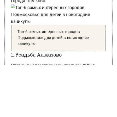
Топ-6 самых интересных городов
Подмосковья для детей в новогодние
каникулы
1. Усадьба Алмазово
Старинный памятник архитектуры XVIII в.
находится всего в 5 км от центра города. Он
представляет собой великолепную
дворянскую усадьбу, которая состоит из
нескольких хорошо отреставрированных
зданий. Центром архитектурного ансамбля
является храм Сергия Радонежского,
возведенный в стиле классицизма.
Фото: Администрация городского округа
Щёлково Московской области