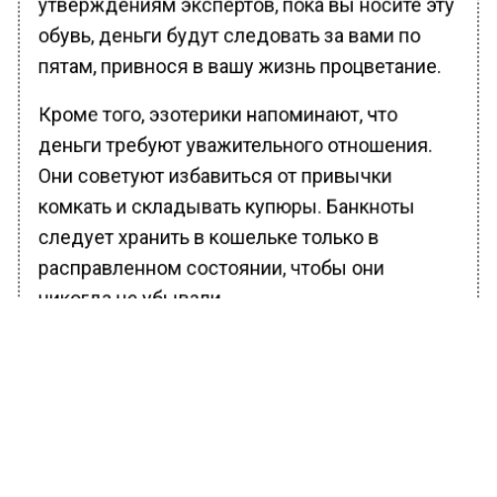
утверждениям экспертов, пока вы носите эту
обувь, деньги будут следовать за вами по
пятам, привнося в вашу жизнь процветание.
Кроме того, эзотерики напоминают, что
деньги требуют уважительного отношения.
Они советуют избавиться от привычки
комкать и складывать купюры. Банкноты
следует хранить в кошельке только в
расправленном состоянии, чтобы они
никогда не убывали.
Так что, если вы хотите привлечь денежный
поток в свою жизнь, попробуйте этот ритуал и
следуйте советам экспертов!
Ранее Вести Московского региона
сообщали
, что новогодние праздники в