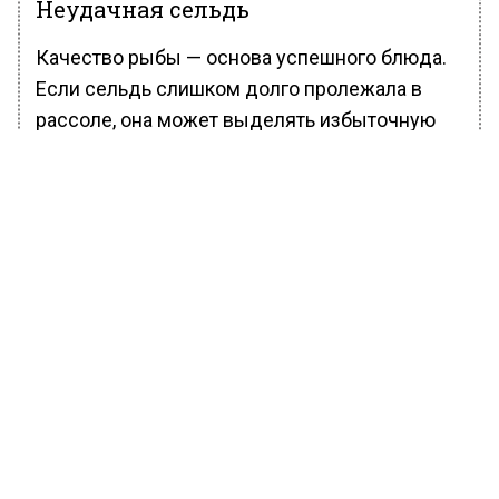
Неудачная сельдь
Качество рыбы — основа успешного блюда.
Если сельдь слишком долго пролежала в
рассоле, она может выделять избыточную
влагу, что превращает салат в «потоп». Чтобы
избежать этого, лучше выбирать свежую
малосольную сельдь. Если такой рыбы нет,
промокните филе бумажным полотенцем
перед нарезкой — это поможет избавиться от
лишней влаги.
Подготовка свеклы
Водянистая натертая свёкла также может
испортить текстуру салата, выделяя сок,
который проникает в нижние слои. Чтобы
этого избежать, натертую свеклу стоит