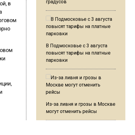
градусов
ой, в
в
орговом
орно
В Подмосковье с 3 августа
говом
повысят тарифы на платные
ики
парковки
иции,
ли
Из-за ливня и грозы в Москве
могут отменить рейсы
адал.
се