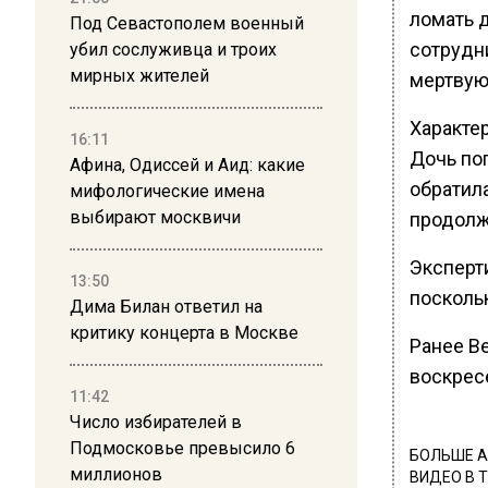
ломать 
Под Севастополем военный
сотрудн
убил сослуживца и троих
мирных жителей
мертвую
Характер
16:11
Дочь по
Афина, Одиссей и Аид: какие
обратила
мифологические имена
выбирают москвичи
продолж
Эксперт
13:50
поскольк
Дима Билан ответил на
критику концерта в Москве
Ранее В
воскрес
11:42
Число избирателей в
Подмосковье превысило 6
БОЛЬШЕ А
миллионов
ВИДЕО В 