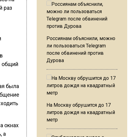
й раз
и
Россиянам объяснили, можно
ли пользоваться Telegram
после обвинений против
 в
Дурова
в общий
ая была
ообщение
сходить
На Москву обрушится до 17
литров дождя на квадратный
метр
а окнах
, а