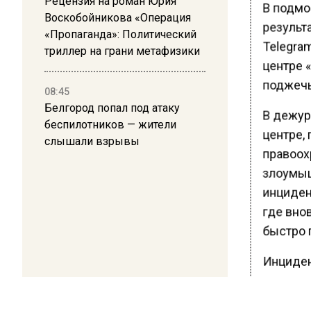
Рецензия на роман Юрия
В подмо
Воскобойникова «Операция
результ
«Пропаганда»: Политический
Telegram
триллер на грани метафизики
центре 
поджечь
08:45
Белгород попал под атаку
В дежур
беспилотников — жители
центре,
слышали взрывы
правоох
злоумыш
инциден
где вно
быстро 
Инциден
эвакуиро
Очевидц