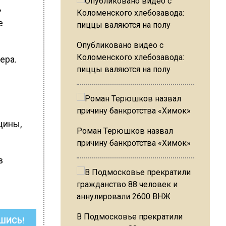
ь
е
Опубликовано видео с
Коломенского хлебозавода:
ера.
пиццы валяются на полу
щины,
Роман Терюшков назвал
причину банкротства «Химок»
в
В Подмосковье прекратили
ШИСЬ!