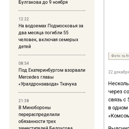
Булгакова до 9 ноября
12:22
На водоемах Подмосковья за
два месяца погибли 55
человек, включая семерых
детей
Фото: ru.f
08:54
Под Екатеринбургом взорвали
22 декабря
Mercedes главы
Несколь
«Уралдронзавода» Ткачука
через со
связь с
21:38
в одном
В Минобороны
перераспределили
«Комсом
обязанности трех
Выяснило
заместителей Белоусова