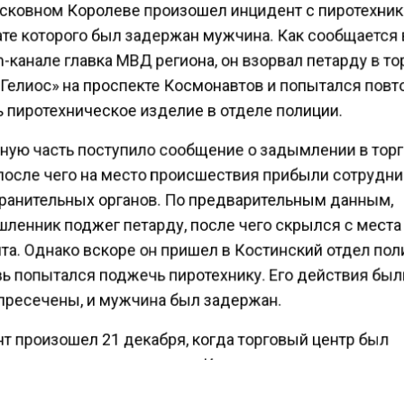
сковном Королеве произошел инцидент с пиротехник
ате которого был задержан мужчина. Как сообщается 
-канале главка МВД региона, он взорвал петарду в т
«Гелиос» на проспекте Космонавтов и попытался повт
 пиротехническое изделие в отделе полиции.
ную часть поступило сообщение о задымлении в тор
 после чего на место происшествия прибыли сотрудн
ранительных органов. По предварительным данным,
ленник поджег петарду, после чего скрылся с места
та. Однако вскоре он пришел в Костинский отдел пол
вь попытался поджечь пиротехнику. Его действия бы
пресечены, и мужчина был задержан.
т произошел 21 декабря, когда торговый центр был
ван после взрыва петард. К счастью, никто не постр
ы сообщали о панике и задымлении, отмечая, что «в