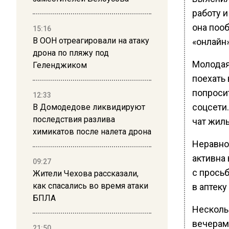
работу и
она поо
15:16
В ООН отреагировали на атаку
«онлайн»
дрона по пляжу под
Молодая
Геленджиком
поехать 
попросит
12:33
соцсети
В Домодедове ликвидируют
последствия разлива
чат жиль
химикатов после налета дрона
Неравно
активна 
09:27
с прось
Жители Чехова рассказали,
как спасались во время атаки
в аптеку
БПЛА
Нескольк
вечерами
21:50