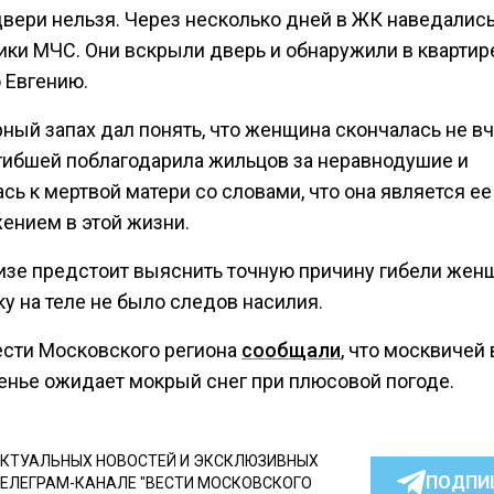
двери нельзя. Через несколько дней в ЖК наведалис
ики МЧС. Они вскрыли дверь и обнаружили в квартир
 Евгению.
ный запах дал понять, что женщина скончалась не вч
гибшей поблагодарила жильцов за неравнодушие и
сь к мертвой матери со словами, что она является ее
ением в этой жизни.
изе предстоит выяснить точную причину гибели жен
у на теле не было следов насилия.
ести Московского региона
сообщали
, что москвичей 
енье ожидает мокрый снег при плюсовой погоде.
КТУАЛЬНЫХ НОВОСТЕЙ И ЭКСКЛЮЗИВНЫХ
ПОДПИ
ТЕЛЕГРАМ-КАНАЛЕ "ВЕСТИ МОСКОВСКОГО