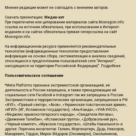
Мнение редакции может не совпадать с мнением авторов.
Скачать презентацию:
Медиа-кит
При перепечатке или цитировании материалов сайта Mosregion.info
ссылка на источник обязательна, при использовании в Интернет-
изданиях и на сайтах обязательна прямая гиперссылка на сайт
Mosregion.info.
На информационном ресурсе применяются рекомендательные
технологии (информационные технологии предоставления
информации на основе сбора, систематизации и анализа сведений,
относящихся к предпочтениям пользователей сети "Интернет",
находящихся на территории Российской Федерации)".
Подробнее
.
Пользовательское соглашение
*Meta Platforms признана экстремистской организацией, её
деятельность в России запрещена, а также принадлежащие ей
социальные сети Facebook и Instagram так же запрещены в России.
Экстремистские и террористические организации, запрещенные в РФ:
«АУЕ», «Правый сектор», «Азов», «Украинская повстанческая армия»,
«ИГИЛ» (ИГ, Исламское государство), «Аль-Каида», «УНА-УНСО»,
«Меджлис крымско-татарского народа», «Свидетели Иеговы»,
«Движение Талибан», «Исламская группа», «Добровольчий рух»,
«Чёрный комитет», «Мужское государство», «Штабы Навального» и
другие. Перечень иноагентов: Галкин, Моргенштерн, Дудь, Невзоров,
Макаревич, Гордон, Мирон Фёдоров (Оксимирон), Смольянинов,