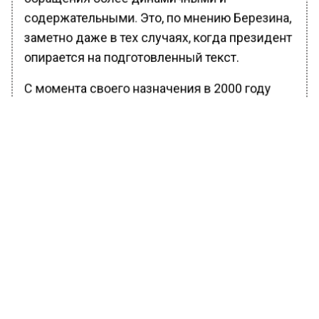
содержательными. Это, по мнению Березина,
заметно даже в тех случаях, когда президент
опирается на подготовленный текст.
С момента своего назначения в 2000 году
Путин внес значительные изменения в
формат своих новогодних обращений. В
отличие от своих предшественников, он
акцентирует внимание на актуальных
проблемах и достижениях, что делает его
выступления более резонирующими с
аудиторией. Березин отметил, что Путин
умеет соединять личные и общие темы, что
помогает создать эмоциональную связь с
гражданами.
Телеведущий также вспомнил о стилях