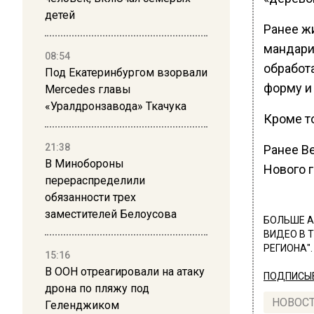
детей
Ранее ж
мандари
08:54
обработа
Под Екатеринбургом взорвали
форму и
Mercedes главы
«Уралдронзавода» Ткачука
Кроме то
21:38
Ранее В
В Минобороны
Нового 
перераспределили
обязанности трех
заместителей Белоусова
БОЛЬШЕ А
ВИДЕО В 
РЕГИОНА".
15:16
В ООН отреагировали на атаку
ПОДПИСЫВ
дрона по пляжу под
НОВОС
Геленджиком