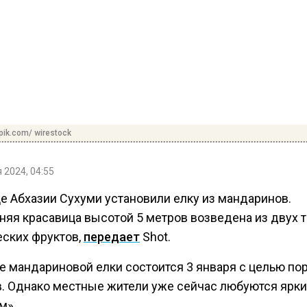
pik.com/ wirestock
 2024, 04:55
це Абхазии Сухуми установили елку из мандаринов.
няя красавица высотой 5 метров возведена из двух 
еских фруктов,
передает
Shot.
е мандариновой елки состоится 3 января с целью по
в. Однако местные жители уже сейчас любуются ярк
м».