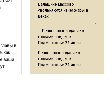
аться,
Балашихе массово
ы
увольняются из-за жары в
цехах
 главы в
, как
Резкое похолодание с
грозами придет в
се ваши
Подмосковье 21 июля
нут
х целях
в любых
ьным
Юрист Машаров объяснил, как
целей.
МРОТ влияет на будущие