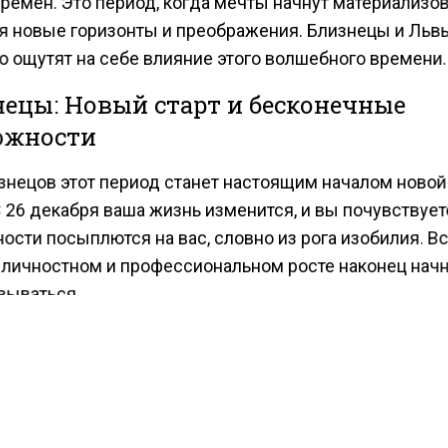
ремен. Это период, когда мечты начнут материализов
я новые горизонты и преображения. Близнецы и Льв
о ощутят на себе влияние этого волшебного времени.
ецы: Новый старт и бесконечные
ожности
знецов этот период станет настоящим началом новой
 26 декабря ваша жизнь изменится, и вы почувствуете
ости посыплются на вас, словно из рога изобилия. В
 личностном и профессиональном росте наконец нач
вываться.
самое время задаться серьезными вопросами о свои
иях. Вселенная благоволит вам и готова поддержать 
иях. Не упустите шанс воспользоваться этим уникал
м для самосовершенствования и достижения своих 