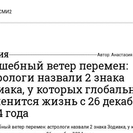
 СМИ2
ИЯ
Автор:
Анастасия
шебный ветер перемен:
рологи назвали 2 знака
иака, у которых глобаль
енится жизнь с 26 дека
4 года