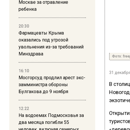
Москве за отравление
ребенка
20:30
Фармацевты Крыма
оказались под угрозой
увольнения из-за требований
Минздрава
Фото: free
16:10
31 декабря
Мосгорсуд продлил арест экс-
В столи
замминистра обороны
Булгакова до 9 ноября
Новогод
экзотич
12:22
Открыти
На водоемах Подмосковья за
туристо
два месяца погибли 55
«дерево
человек, включая семерых