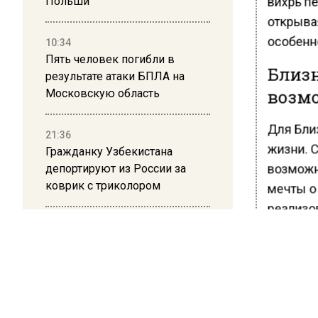
вихрь пе
Польши
открыва
особенн
10:34
Пять человек погибли в
Близн
результате атаки БПЛА на
возм
Московскую область
Для Бли
21:36
жизни. С
Гражданку Узбекистана
возможн
депортируют из России за
коврик с триколором
мечты о
реализо
20:17
Сейчас 
Жители Архипо-Осиповки
и желан
рассказали об обстановке во
время атаки БПЛА в
начинан
Геленджике
времене