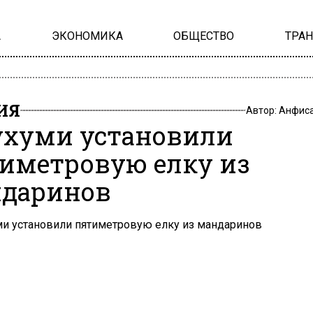
А
ЭКОНОМИКА
ОБЩЕСТВО
ТРА
ИЯ
Автор:
Анфиса
ухуми установили
иметровую елку из
даринов