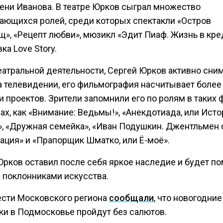
мени Иванова. В театре Юрков сыграл множество
ающихся ролей, среди которых спектакли «Остров
щ», «Рецепт любви», мюзикл «Эдит Пиаф. Жизнь в кре
ка Love Story.
еатральной деятельности, Сергей Юрков активно сни
на телевидении, его фильмография насчитывает более
 проектов. Зрители запомнили его по ролям в таких
ах, как «Внимание: Ведьмы!», «Анекдотиада, или Ист
, «Дружная семейка», «Иван Подушкин. Джентльмен 
ация» и «Прапорщик Шматко, или Ё-моё».
Юрков оставил после себя яркое наследие и будет п
 поклонниками искусства.
ести Московского региона
сообщали
, что новогодние
ки в Подмосковье пройдут без салютов.