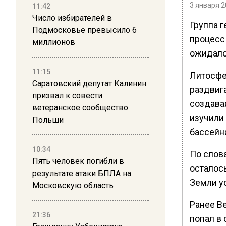
3 января 2
11:42
Число избирателей в
Группа г
Подмосковье превысило 6
процесс
миллионов
ожидало
11:15
Литосфе
Саратовский депутат Калинин
раздвига
призвал к совести
создава
ветеранское сообщество
изучили
Польши
бассейн
10:34
По слова
Пять человек погибли в
осталос
результате атаки БПЛА на
Земли у
Московскую область
Ранее В
21:36
попал в 