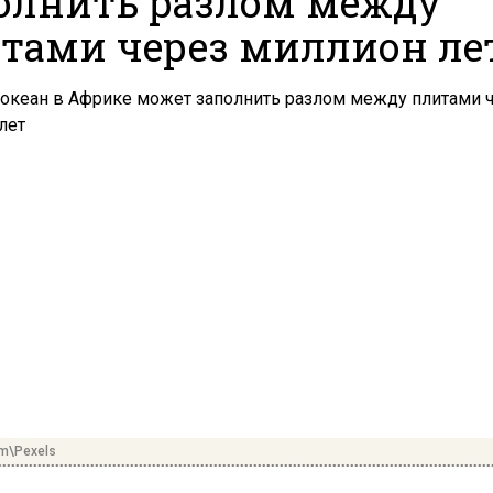
олнить разлом между
тами через миллион ле
om\Pexels