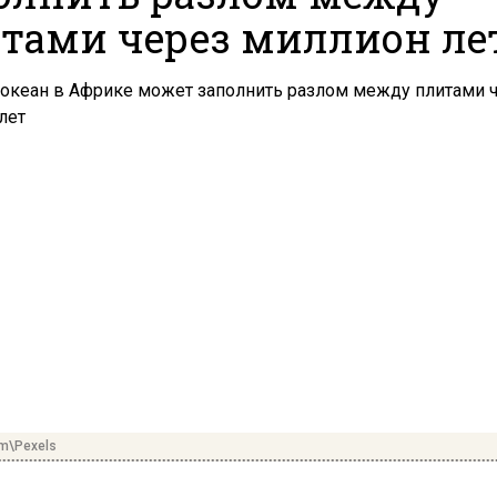
тами через миллион ле
om\Pexels