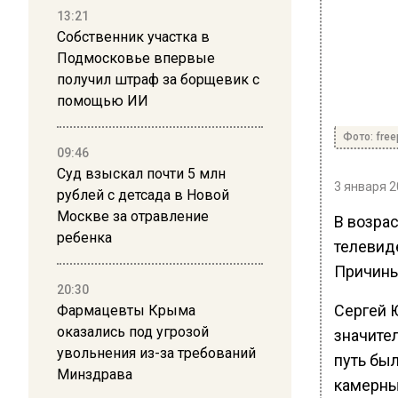
13:21
Собственник участка в
Подмосковье впервые
получил штраф за борщевик с
помощью ИИ
Фото: free
09:46
Суд взыскал почти 5 млн
3 января 2
рублей с детсада в Новой
Москве за отравление
В возрас
ребенка
телевиде
Причины
20:30
Сергей Ю
Фармацевты Крыма
оказались под угрозой
значител
увольнения из-за требований
путь бы
Минздрава
камерны