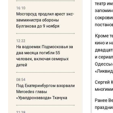
театр и
16:10
запомин
Мосгорсуд продлил арест экс-
сокрови
замминистра обороны
постанов
Булгакова до 9 ноября
Кроме т
12:22
кино и 
На водоемах Подмосковья за
двадцати
два месяца погибли 55
и сериал
человек, включая семерых
Одессы»
детей
«Ликвид
08:54
Сергей 
Под Екатеринбургом взорвали
многими
Mercedes главы
«Уралдронзавода» Ткачука
Ранее В
праздни
21:38