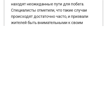
находят неожиданные пути для побега.
Специалисты отметили, что такие случаи
происходят достаточно часто, и призвали
жителей быть внимательными к своим
питомцам.
Ранее Вести Московского региона
сообщали
, что родившимся в Подольске в
новогодний период детям выдали
тематические костюмы.
БОЛЬШЕ АКТУАЛЬНЫХ НОВОСТЕЙ И ЭКСКЛЮЗИВНЫХ
ВИДЕО В ТЕЛЕГРАМ-КАНАЛЕ "ВЕСТИ МОСКОВСКОГО
РЕГИОНА".
ПОДПИШИСЬ!