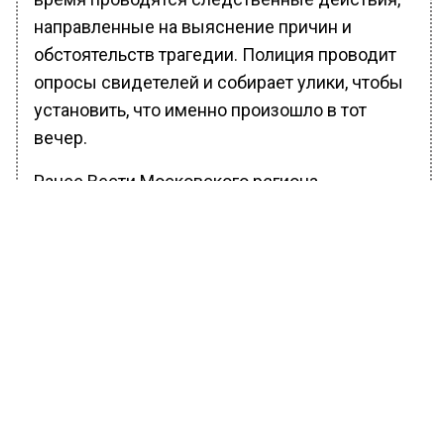
направленные на выяснение причин и
обстоятельств трагедии. Полиция проводит
опросы свидетелей и собирает улики, чтобы
установить, что именно произошло в тот
вечер.
Ранее Вести Московского региона
сообщали
, что на Оке в подмосковном
Серпухове зафиксировали ледоход.
Прецедентом для данного явления
послужили резкие перепады температуры
воздуха.
БОЛЬШЕ АКТУАЛЬНЫХ НОВОСТЕЙ И ЭКСКЛЮЗИВНЫХ
ВИДЕО В ТЕЛЕГРАМ-КАНАЛЕ "ВЕСТИ МОСКОВСКОГО
РЕГИОНА".