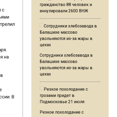
гражданство 88 человек и
м с
аннулировали 2600 ВНЖ
зьями
стрелил
аря.
Сотрудники хлебозавода в
ря на
Балашихе массово
увольняются из-за жары в
цехах
 в
д
ее
ссии. В
Резкое похолодание с