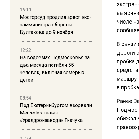
экстрен
16:10
выясняю
Мосгорсуд продлил арест экс-
числе н
замминистра обороны
сообщае
Булгакова до 9 ноября
В связи
12:22
дороги 
На водоемах Подмосковья за
пробка 
два месяца погибли 55
средств
человек, включая семерых
маршрут
детей
в пробка
08:54
Ранее В
Под Екатеринбургом взорвали
Подмоск
Mercedes главы
обижал 
«Уралдронзавода» Ткачука
правоох
21:38