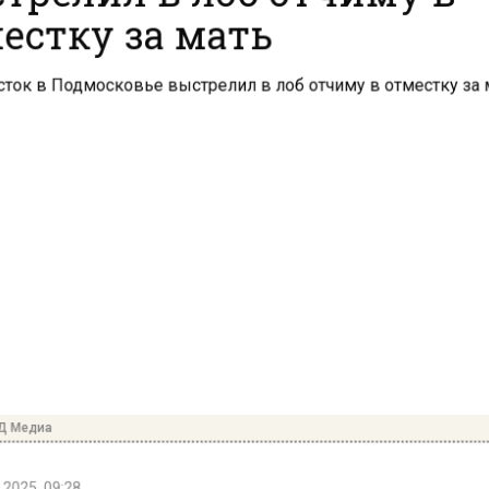
естку за мать
Д Медиа
2025, 09:28