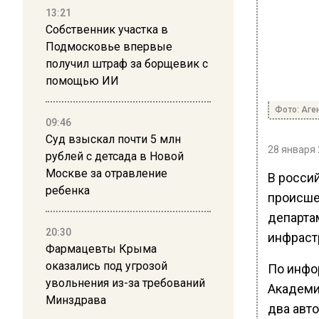
13:21
Собственник участка в
Подмосковье впервые
получил штраф за борщевик с
помощью ИИ
Фото: Аге
09:46
Суд взыскал почти 5 млн
28 января 
рублей с детсада в Новой
Москве за отравление
В росси
ребенка
происше
департа
20:30
инфраст
Фармацевты Крыма
оказались под угрозой
По инфо
увольнения из-за требований
Академи
Минздрава
два авт