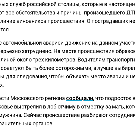
ных служб российской столицы, которые в настояще
т все обстоятельства и причины произошедшего ДТП
аличие виновников происшествия. О пострадавших н
тся.
 с автомобильной аварией движение на данном участ
серьезно затруднено. На месте происшествия образо
длиной около трех километров. Водителям транспорт
 советуют быть более осторожными, а лучше выбира
ы для следования, чтобы объехать место аварии и не
х.
ести Московского региона
сообщали
, что подросток 
овье выстрелил в лоб отчиму в отместку за мать, ко
мужчина. Сейчас происшествие разбирают сотрудни
ранительных органов.