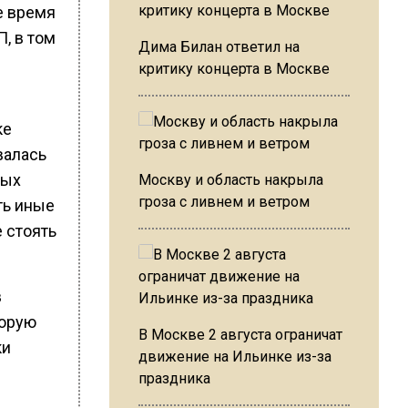
е время
, в том
Дима Билан ответил на
е
критику концерта в Москве
ке
валась
ных
Москву и область накрыла
гроза с ливнем и ветром
ть иные
 стоять
в
торую
В Москве 2 августа ограничат
ки
движение на Ильинке из-за
праздника