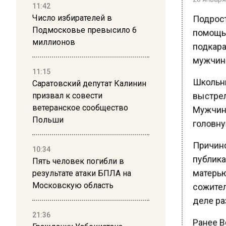
11:42
Подрост
Число избирателей в
Подмосковье превысило 6
помощью
миллионов
подкара
мужчине
11:15
Школьни
Саратовский депутат Калинин
выстрел
призвал к совести
ветеранское сообщество
Мужчина
Польши
головную
Причиной
10:34
публика
Пять человек погибли в
результате атаки БПЛА на
матерью
Московскую область
сожитель
деле ра
21:36
Ранее В