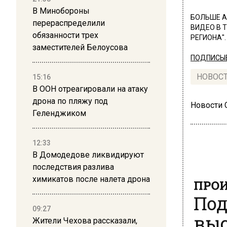
В Минобороны
БОЛЬШЕ А
перераспределили
ВИДЕО В 
обязанности трех
РЕГИОНА".
заместителей Белоусова
ПОДПИСЫВ
НОВОС
15:16
В ООН отреагировали на атаку
дрона по пляжу под
Новости
Геленджиком
12:33
В Домодедове ликвидируют
последствия разлива
ПРОИ
химикатов после налета дрона
Под
выс
09:27
Жители Чехова рассказали,