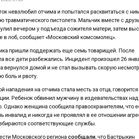
ок невзлюбил отчима и попытался расквитаться с ни
 травматического пистолета. Мальчик вместе с дру
улил вечером у подъезда сожителя матери, затем вы
 в лоб, сообщает «Московский комсомолец».
ка пришли поддержать еще семь товарищей. После
а все дети разбежались. Инцидент произошел 26 янв
 вернулся домой и не стал вызывать скорую несмот
 боль и рвоту.
 нападения на отчима стала месть за отца, говорится
ции. Ребенок обвинил мужчину в издевательствах на
. Однако женщина сообщила правоохранителям, что 
 инвалид и никогда не проявлял в ее отношении агре
збираются соответствующие службы.
ести Московского региона
сообщали
, что Бастрыкин