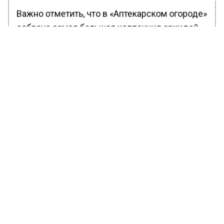
Важно отметить, что в «Аптекарском огороде»
собрана самая большая коллекция орхидей
Дракул в России. Это делает сад уникальным
местом для изучения и наблюдения за этими
удивительными растениями. В данный
момент в ботаническом саду цветет вид под
названием Dracula Felix, который получил
свое имя благодаря способности
воспроизводить большое количество
бутонов. В настоящее время орхидея
буквально усыпана цветами, что создает
незабываемое зрелище.
Ранее Вести Московского региона
сообщали
, что глава «НОСТРОЙ» Глушков
сообщил о снижении спроса на строителей в