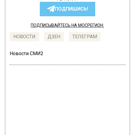
ПОДПИШИСЬ!
ПОДПИСЫВАЙТЕСЬ НА МОСРЕГИОН:
НОВОСТИ
ДЗЕН
ТЕЛЕГРАМ
Новости СМИ2
ПРОИСШЕСТВИЯ
Автор:
Анфиса Слепцова
Жительницу Подмосковья осудили
на 6 лет за смерть экс-сожителя
после ее избиения