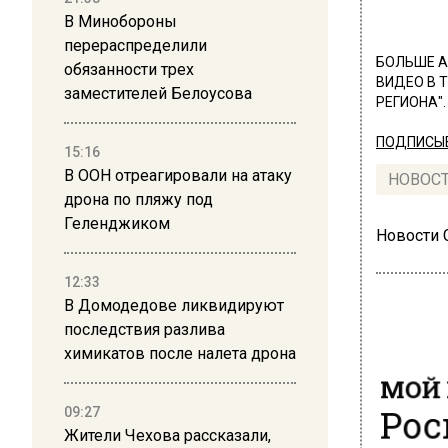
В Минобороны
перераспределили
БОЛЬШЕ А
обязанности трех
ВИДЕО В 
заместителей Белоусова
РЕГИОНА".
ПОДПИСЫВ
15:16
В ООН отреагировали на атаку
НОВОС
дрона по пляжу под
Геленджиком
Новости
12:33
В Домодедове ликвидируют
последствия разлива
химикатов после налета дрона
МОЙ 
Рос
09:27
Жители Чехова рассказали,