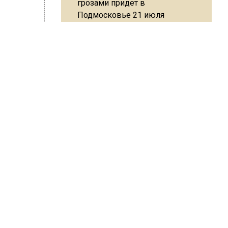
грозами придет в
Подмосковье 21 июля
гриппа A
людей,
Юрист Машаров объяснил, как
овном
МРОТ влияет на будущие
пенсии
ШИСЬ!
МЧС предупредило об
опасности купания при
перепаде температуры в 10