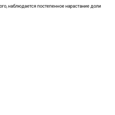
ого, наблюдается постепенное нарастание доли
льных находок вирусов гриппа, в частности, вируса 
pdm09. Это подчеркивает важность своевременной
ции и профилактических мероприятий, особенно для 
х в группы риска.
ести Московского региона
сообщали
, что в подмоск
ном поселке была найдена улица Дарта Вейдера.
КТУАЛЬНЫХ НОВОСТЕЙ И ЭКСКЛЮЗИВНЫХ
ПОДПИ
ТЕЛЕГРАМ-КАНАЛЕ "ВЕСТИ МОСКОВСКОГО
АЙТЕСЬ НА МОСРЕГИОН:
ТИ
ДЗЕН
ТЕЛЕГРАМ