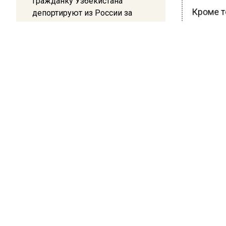
Гражданку Узбекистана
Кроме т
депортируют из России за
коврик с триколором
положите
(H1N1) 
вакцина
20:17
Жители Архипо-Осиповки
входящи
рассказали об обстановке во
время атаки БПЛА в
Ранее В
Геленджике
коттедж
БОЛЬШЕ А
ВИДЕО В 
РЕГИОНА".
ПОДПИСЫВ
НОВОС