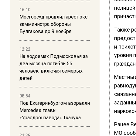
полицей
16:10
причаст
Мосгорсуд продлил арест экс-
замминистра обороны
Также р
Булгакова до 9 ноября
предост
и психо
12:22
уровня п
На водоемах Подмосковья за
граждан
два месяца погибли 55
человек, включая семерых
Местные
детей
равноду
связанн
08:54
заданны
Под Екатеринбургом взорвали
Mercedes главы
наркоко
«Уралдронзавода» Ткачука
Ранее В
МО сооб
21:38