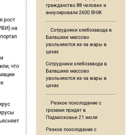
гражданство 88 человек и
аннулировали 2600 ВНЖ
я рост
РВИ) на
 портал
ли
Сотрудники хлебозавода в
или, что
Балашихе массово
рмации
увольняются из-за жары в
не
цехах
вирус
вирусы
бъясняет
Резкое похолодание с