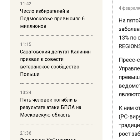
11:42
4 февраля 
Число избирателей в
Подмосковье превысило 6
На пято
миллионов
заболев
13% по 
11:15
REGIONS
Саратовский депутат Калинин
Пресс-с
призвал к совести
ветеранское сообщество
Управле
Польши
превыше
ведомст
10:34
являютс
Пять человек погибли в
результате атаки БПЛА на
К ним о
Московскую область
(РС-виру
традици
21:36
рост за