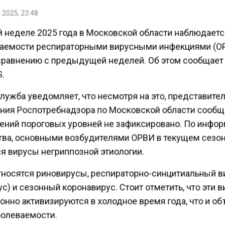
2025, 23:48
й неделе 2025 года в Московской области наблюдаетс
аемости респираторными вирусными инфекциями (О
сравнению с предыдущей неделей. Об этом сообщает
.
лужба уведомляет, что несмотря на это, представите
ния Роспотребнадзора по Московской области сообщ
ний пороговых уровней не зафиксировано. По инфо
ва, основными возбудителями ОРВИ в текущем сезо
я вирусы негриппозной этиологии.
тносятся риновирусы, респираторно-синцитиальный 
с) и сезонный коронавирус. Стоит отметить, что эти 
онно активизируются в холодное время года, что и о
болеваемости.