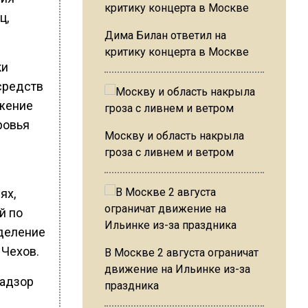
ц,
Дима Билан ответил на
критику концерта в Москве
ки
средств
ижение
ровья
Москву и область накрыла
гроза с ливнем и ветром
ях,
й по
зделение
 Чехов.
В Москве 2 августа ограничат
движение на Ильинке из-за
надзор
праздника