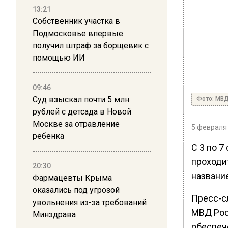
13:21
Собственник участка в
Подмосковье впервые
получил штраф за борщевик с
помощью ИИ
09:46
Суд взыскал почти 5 млн
Фото: МВД
рублей с детсада в Новой
Москве за отравление
5 февраля 
ребенка
С 3 по 7
проходи
20:30
названи
Фармацевты Крыма
оказались под угрозой
Пресс-с
увольнения из-за требований
МВД Рос
Минздрава
обеспеч