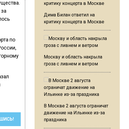
ущества.
 за
Дима Билан ответил на
лось
критику концерта в Москве
рта по
России,
 горному
Москву и область накрыла
гроза с ливнем и ветром
азал
й
В Москве 2 августа ограничат
движение на Ильинке из-за
ШИСЬ!
праздника