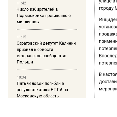
улице в
11:42
городу 
Число избирателей в
Подмосковье превысило 6
Инциден
миллионов
установ
продаже
11:15
примени
Саратовский депутат Калинин
потерпе
призвал к совести
Впослед
ветеранское сообщество
Польши
потерпев
В насто
10:34
достави
Пять человек погибли в
меропри
результате атаки БПЛА на
Московскую область
Ранее В
доложат
21:36
Подмоск