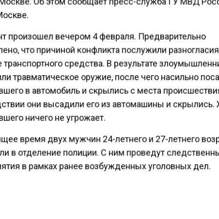
 Москве. Об этом сообщает пресс-служба ГУ МВД Рос
Москве.
т произошел вечером 4 февраля. Предварительно
лено, что причиной конфликта послужили разногласия
 транспортного средства. В результате злоумышленн
ли травматическое оружие, после чего насильно пос
вшего в автомобиль и скрылись с места происшестви
ствии они высадили его из автомашины и скрылись.
шего ничего не угрожает.
ящее время двух мужчин 24-летнего и 27-летнего воз
ли в отделение полиции. С ним проведут следственн
ятия в рамках ранее возбужденных уголовных дел.
ести Московского региона
сообщали
, что Бастрыкину
 о незаконно проживающих на стройке мигрантах в
овье.