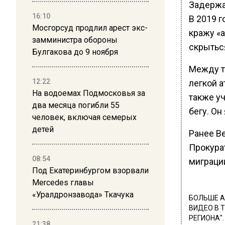
Задержа
16:10
В 2019 
Мосгорсуд продлил арест экс-
кражу «
замминистра обороны
скрыться
Булгакова до 9 ноября
Между т
12:22
легкой а
На водоемах Подмосковья за
также уч
два месяца погибли 55
бегу. О
человек, включая семерых
детей
Ранее В
Прокура
08:54
миграци
Под Екатеринбургом взорвали
Mercedes главы
«Уралдронзавода» Ткачука
БОЛЬШЕ А
ВИДЕО В 
РЕГИОНА".
21:38