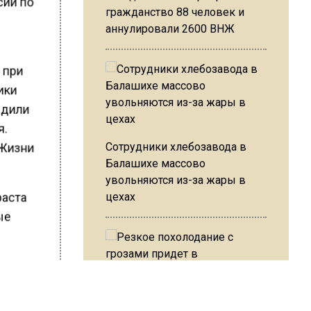
сии по
гражданство 88 человек и
аннулировали 2600 ВНЖ
 при
ики
адили
я.
Сотрудники хлебозавода в
 Жизни
Балашихе массово
увольняются из-за жары в
цехах
раста
ые
Резкое похолодание с