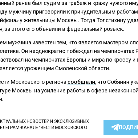
нный ранее был судим за грабеж и кражу чужого им
году мужчину приговорили к принудительным работам
айфона» у жительницы Москвы. Тогда Толстихину уда
, за этого его объявили в федеральный розыск.
ем мужчина известен тем, что является мастером спо
тлетике. Он неоднократно побеждал на чемпионатах 
аствовал на чемпионатах Европы и мира по кроссу и
н является уроженцем Смоленской области.
ести Московского региона
сообщали
, что Собянин ук
туре Москвы на усиление работы в сфере незаконно
и.
КТУАЛЬНЫХ НОВОСТЕЙ И ЭКСКЛЮЗИВНЫХ
ПОДПИ
ТЕЛЕГРАМ-КАНАЛЕ "ВЕСТИ МОСКОВСКОГО