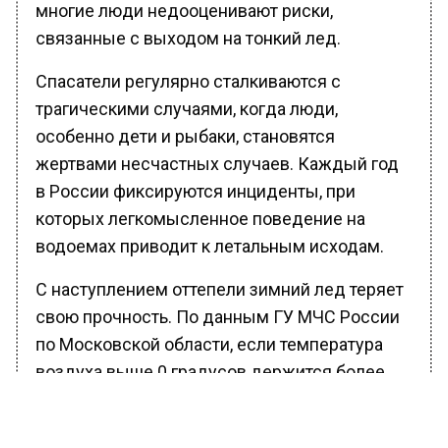
многие люди недооценивают риски,
связанные с выходом на тонкий лед.
Спасатели регулярно сталкиваются с
трагическими случаями, когда люди,
особенно дети и рыбаки, становятся
жертвами несчастных случаев. Каждый год
в России фиксируются инциденты, при
которых легкомысленное поведение на
водоемах приводит к летальным исходам.
С наступлением оттепели зимний лед теряет
свою прочность. По данным ГУ МЧС России
по Московской области, если температура
воздуха выше 0 градусов держится более
трех дней, то прочность льда снижается на
25%. Это значит, что даже прочный на вид