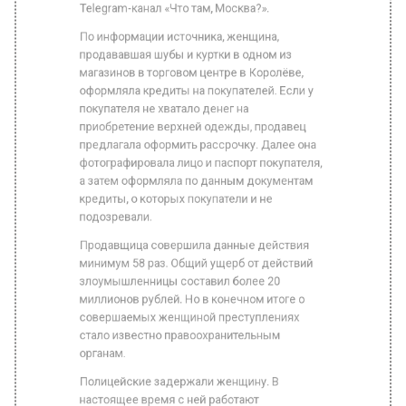
Фото: Агентство «Москва»/Авилов Александр
В Московской области за мошеннические
действия задержана продавщица одного из
местных торговых центров. Об этом сообщил
Telegram-канал «Что там, Москва?».
По информации источника, женщина,
продававшая шубы и куртки в одном из
магазинов в торговом центре в Королёве,
оформляла кредиты на покупателей. Если у
покупателя не хватало денег на
приобретение верхней одежды, продавец
предлагала оформить рассрочку. Далее она
фотографировала лицо и паспорт покупателя,
а затем оформляла по данным документам
кредиты, о которых покупатели и не
подозревали.
Продавщица совершила данные действия
минимум 58 раз. Общий ущерб от действий
злоумышленницы составил более 20
миллионов рублей. Но в конечном итоге о
совершаемых женщиной преступлениях
стало известно правоохранительным
органам.
Полицейские задержали женщину. В
настоящее время с ней работают
следователи. Продавщице грозит уголовная
ответственность и реальный срок лишения