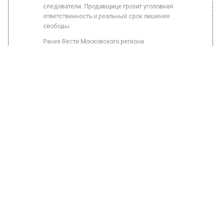
свободы.
Ранее Вести Московского региона
сообщали
, что сотрудники Федеральной
службы войск национальной гвардии
задержали двух москвичей за пьяный дебош
в ТЦ на Каховке.
БОЛЬШЕ АКТУАЛЬНЫХ НОВОСТЕЙ И ЭКСКЛЮЗИВНЫХ
ВИДЕО В ТЕЛЕГРАМ-КАНАЛЕ "ВЕСТИ МОСКОВСКОГО
РЕГИОНА".
ПОДПИШИСЬ!
ПОДПИСЫВАЙТЕСЬ НА МОСРЕГИОН:
НОВОСТИ
ДЗЕН
ТЕЛЕГРАМ
Новости СМИ2