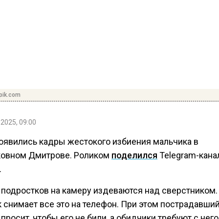
pik.com
2025, 09:00
появились кадры жестокого избиения мальчика в
овном Дмитрове. Роликом
поделился
Telegram-кана
.
 подростков на камеру издеваются над сверстником
 снимает все это на телефон. При этом пострадавши
просит, чтобы его не били, а обидчики требуют с него