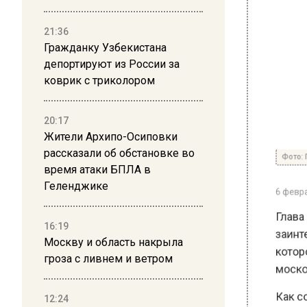
21:36
Гражданку Узбекистана
депортируют из России за
коврик с триколором
20:17
Жители Архипо-Осиповки
Фото: Про
рассказали об обстановке во
время атаки БПЛА в
6 февраля 
Геленджике
Глава С
заинтер
16:19
котором
Москву и область накрыла
гроза с ливнем и ветром
московс
Как соо
12:24