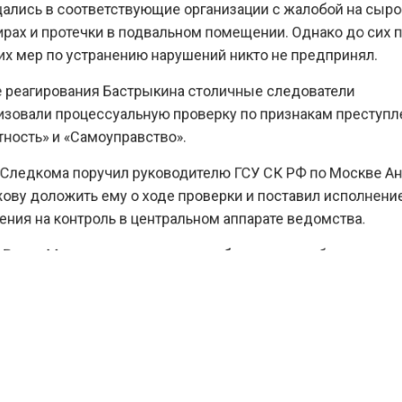
ись в соответствующие организации с жалобой на сы
ах и протечки в подвальном помещении. Однако до си
 мер по устранению нарушений никто не предпринял.
еагирования Бастрыкина столичные следователи
овали процессуальную проверку по признакам прест
сть» и «Самоуправство».
ледкома поручил руководителю ГСУ СК РФ по Москв
у доложить ему о ходе проверки и поставил исполне
ия на контроль в центральном аппарате ведомства.
ести Московского региона
сообщали
, что работница
та Домодедово несколько месяцев выносила из Duty 
КТУАЛЬНЫХ НОВОСТЕЙ И ЭКСКЛЮЗИВНЫХ