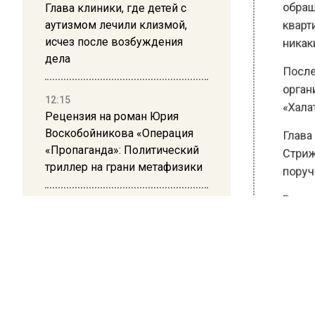
обращал
Глава клиники, где детей с
квартир
аутизмом лечили клизмой,
исчез после возбуждения
никаких
дела
После р
организ
12:15
«Халатно
Рецензия на роман Юрия
Воскобойникова «Операция
Глава С
«Пропаганда»: Политический
Стрижов
триллер на грани метафизики
поручен
08:45
Ранее В
Белгород попал под атаку
аэропор
беспилотников — жители
товары.
слышали взрывы
21:13
БОЛЬШЕ А