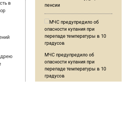
рость в
пенсии
х пор
уплений
МЧС предупредило об
е Андрею
опасности купания при
ние
перепаде температуры в 10
градусов
Free
В Подмосковье с 3 августа
повысят тарифы на платные