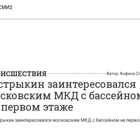
 СМИ2
СШЕСТВИЯ
Автор:
Анфиса
трыкин заинтересовалс
ковским МКД с бассейн
первом этаже