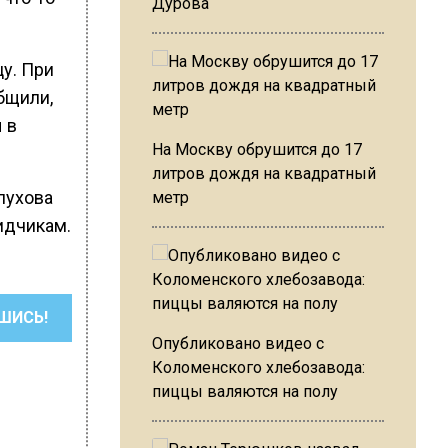
Дурова
цу. При
бщили,
 в
На Москву обрушится до 17
литров дождя на квадратный
рпухова
метр
идчикам.
ШИСЬ!
Опубликовано видео с
Коломенского хлебозавода:
пиццы валяются на полу