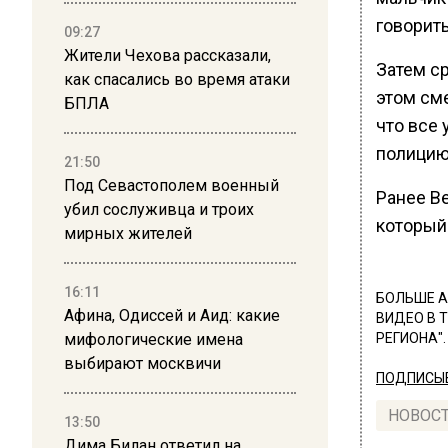
говорить
09:27
Жители Чехова рассказали,
Затем ср
как спасались во время атаки
этом см
БПЛА
что все
полицию
21:50
Под Севастополем военный
Ранее В
убил сослуживца и троих
который
мирных жителей
16:11
БОЛЬШЕ А
Афина, Одиссей и Аид: какие
ВИДЕО В 
мифологические имена
РЕГИОНА".
выбирают москвичи
ПОДПИСЫВ
НОВОС
13:50
Дима Билан ответил на