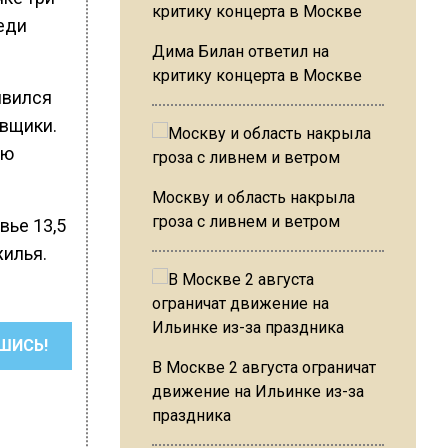
реди
Дима Билан ответил на
критику концерта в Москве
явился
авщики.
ью
Москву и область накрыла
гроза с ливнем и ветром
вье 13,5
илья.
ШИСЬ!
В Москве 2 августа ограничат
движение на Ильинке из-за
праздника