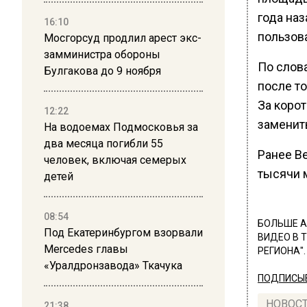
года наз
16:10
пользова
Мосгорсуд продлил арест экс-
замминистра обороны
По слов
Булгакова до 9 ноября
после т
За коро
12:22
заменит
На водоемах Подмосковья за
два месяца погибли 55
Ранее В
человек, включая семерых
тысячи 
детей
08:54
БОЛЬШЕ А
Под Екатеринбургом взорвали
ВИДЕО В 
Mercedes главы
РЕГИОНА".
«Уралдронзавода» Ткачука
ПОДПИСЫВ
НОВОС
21:38