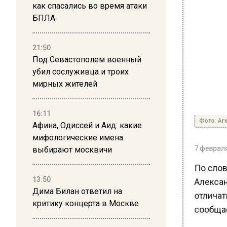
как спасались во время атаки
БПЛА
21:50
Под Севастополем военный
убил сослуживца и троих
мирных жителей
16:11
Фото: Аге
Афина, Одиссей и Аид: какие
мифологические имена
7 февраля 
выбирают москвичи
По слов
Алексан
13:50
Дима Билан ответил на
отличать
критику концерта в Москве
сообщае