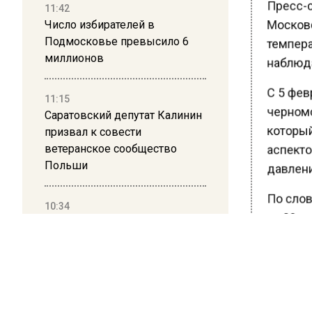
Пресс-с
11:42
Московс
Число избирателей в
Подмосковье превысило 6
темпера
миллионов
наблюда
С 5 фев
11:15
черномо
Саратовский депутат Калинин
который
призвал к совести
ветеранское сообщество
аспекто
Польши
давлени
По слов
10:34
на 20 ми
Пять человек погибли в
результате атаки БПЛА на
тенденц
Московскую область
метеоза
Ранее В
21:36
причино