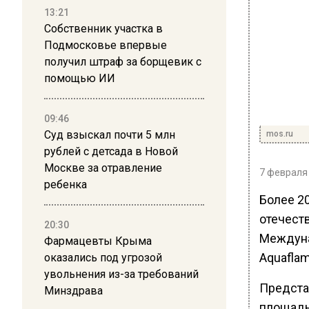
13:21
Собственник участка в
Подмосковье впервые
получил штраф за борщевик с
помощью ИИ
09:46
Суд взыскал почти 5 млн
mos.ru
рублей с детсада в Новой
Москве за отравление
7 февраля 
ребенка
Более 2
отечест
20:30
Междуна
Фармацевты Крыма
Aquafla
оказались под угрозой
увольнения из-за требований
Предста
Минздрава
площадь