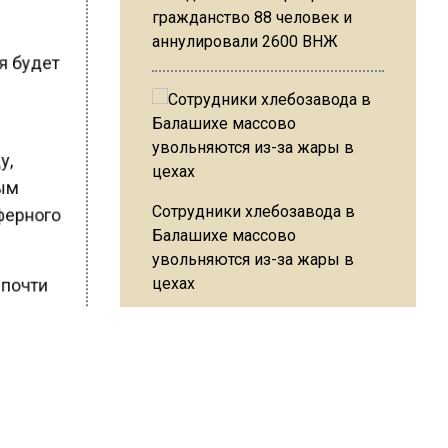
гражданство 88 человек и
аннулировали 2600 ВНЖ
ля будет
ду,
ным
Сотрудники хлебозавода в
сферного
Балашихе массово
увольняются из-за жары в
цехах
я почти
 данная
аемой
Резкое похолодание с
каз.