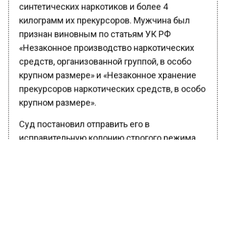
синтетических наркотиков и более 4
килограмм их прекурсоров. Мужчина был
признан виновным по статьям УК РФ
«Незаконное производство наркотических
средств, организованной группой, в особо
крупном размере» и «Незаконное хранение
прекурсоров наркотических средств, в особо
крупном размере».
Суд постановил отправить его в
исправительную колонию строгого режима,
конфисковать у мужчины земельный участок
и постройку, где он организовал лабораторию
по производству наркотических веществ.
Ранее Вести Московского региона
сообщали
, что в российской столице в ДТП