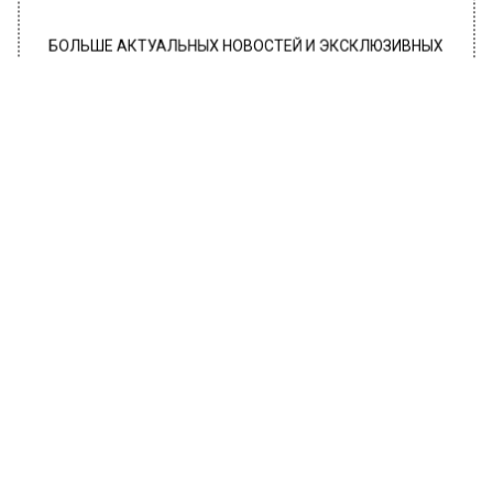
БОЛЬШЕ АКТУАЛЬНЫХ НОВОСТЕЙ И ЭКСКЛЮЗИВНЫХ
ВИДЕО В ТЕЛЕГРАМ-КАНАЛЕ "ВЕСТИ МОСКОВСКОГО
РЕГИОНА".
ПОДПИШИСЬ!
ПОДПИСЫВАЙТЕСЬ НА МОСРЕГИОН:
НОВОСТИ
ДЗЕН
ТЕЛЕГРАМ
Новости СМИ2
ПРОИСШЕСТВИЯ
Автор:
Анфиса Слепцова
Жителя Подмосковья на 15 лет
отправили в колонию за