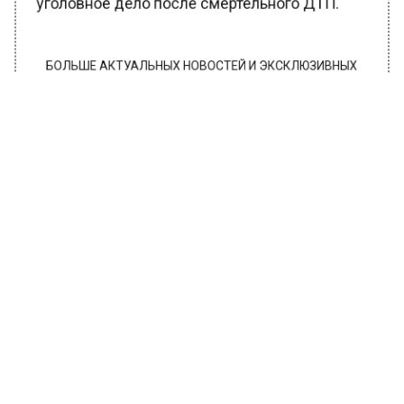
уголовное дело после смертельного ДТП.
БОЛЬШЕ АКТУАЛЬНЫХ НОВОСТЕЙ И ЭКСКЛЮЗИВНЫХ
ВИДЕО В ТЕЛЕГРАМ-КАНАЛЕ "ВЕСТИ МОСКОВСКОГО
РЕГИОНА".
ПОДПИШИСЬ!
ПОДПИСЫВАЙТЕСЬ НА МОСРЕГИОН:
НОВОСТИ
ДЗЕН
ТЕЛЕГРАМ
Новости СМИ2
ГЛАВНОЕ
Автор:
Анфиса Слепцова
Дептранс Москвы напомнил