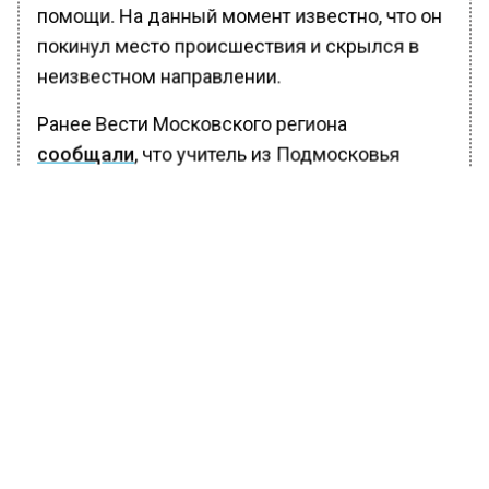
помощи. На данный момент известно, что он
покинул место происшествия и скрылся в
неизвестном направлении.
Ранее Вести Московского региона
сообщали
, что учитель из Подмосковья
провел «самый северный урок» и попал в
Книгу рекордов РФ. Педагог называет свой
рекорд результатом удачного стечения
обстоятельств. Лутовинов заявил, что рад
возможности поделиться знаниями о
великих исторических событиях.
БОЛЬШЕ АКТУАЛЬНЫХ НОВОСТЕЙ И ЭКСКЛЮЗИВНЫХ
ВИДЕО В ТЕЛЕГРАМ-КАНАЛЕ "ВЕСТИ МОСКОВСКОГО
РЕГИОНА".