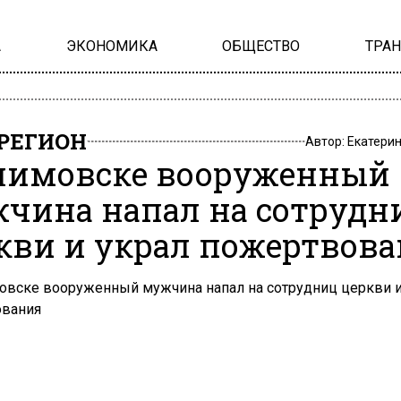
А
ЭКОНОМИКА
ОБЩЕСТВО
ТРА
РЕГИОН
Автор:
Екатери
лимовске вооруженный
чина напал на сотрудн
кви и украл пожертвов