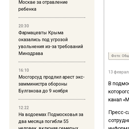
Москве за отравление
ребенка
20:30
Фармацевты Крыма
оказались под угрозой
увольнения из-за требований
Минздрава
Фото: Общ
16:10
13 февраля
Мосгорсуд продлил арест экс-
В подмо
замминистра обороны
Булгакова до 9 ноября
которог
канал «М
12:22
Пресс-с
На водоемах Подмосковья за
сотрудн
два месяца погибли 55
информа
человек, включая семерых