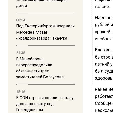
детей
голове.
На данны
08:54
рублей 
Под Екатеринбургом взорвали
кражей: 
Mercedes главы
«Уралдронзавода» Ткачука
изображ
Благода
21:38
быстро в
В Минобороны
летний 
перераспределили
был суд
обязанности трех
заместителей Белоусова
здоровь
Ранее В
15:16
работаю
В ООН отреагировали на атаку
Сообщен
дрона по пляжу под
Геленджиком
несколь