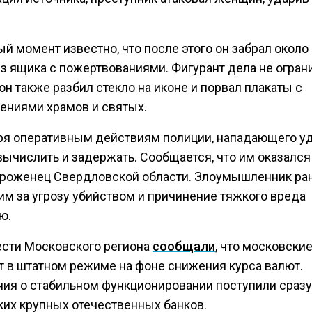
й момент известно, что после этого он забрал около
из ящика с пожертвованиями. Фигурант дела не огран
он также разбил стекло на иконе и порвал плакаты с
ениями храмов и святых.
ря оперативным действиям полиции, нападающего у
ычислить и задержать. Сообщается, что им оказался
уроженец Свердловской области. Злоумышленник ра
им за угрозу убийством и причинение тяжкого вреда
ю.
ести Московского региона
сообщали
, что московски
т в штатном режиме на фоне снижения курса валют.
ия о стабильном функционировании поступили сразу
ких крупных отечественных банков.