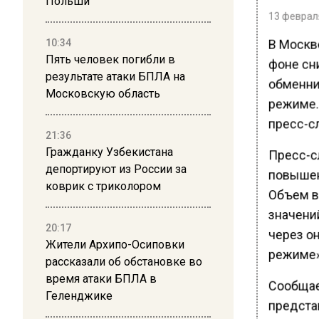
Польши
13 февраля
В Москв
10:34
Пять человек погибли в
фоне сн
результате атаки БПЛА на
обменни
Московскую область
режиме.
пресс-с
21:36
Гражданку Узбекистана
Пресс-с
депортируют из России за
повышен
коврик с триколором
Объем в
значений
20:17
через о
Жители Архипо-Осиповки
режиме»,
рассказали об обстановке во
время атаки БПЛА в
Сообщае
Геленджике
представ