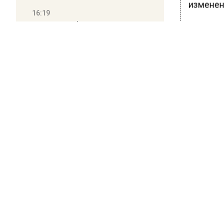
изменени
16:19
Москву и область накрыла
Т-Банк 
гроза с ливнем и ветром
данный 
доступно
12:24
Ранее В
Глава клиники, где детей с
аутизмом лечили клизмой,
проколо
исчез после возбуждения
дела
БОЛЬШЕ А
ВИДЕО В 
РЕГИОНА".
ПОДПИСЫВ
НОВОС
Новости