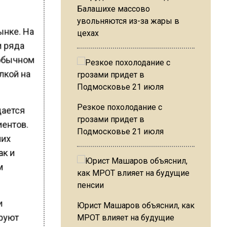
Балашихе массово
увольняются из-за жары в
ынке. На
цехах
и ряда
 обычном
лкой на
Резкое похолодание с
дается
грозами придет в
иентов.
Подмосковье 21 июля
них
ак и
м
и
Юрист Машаров объяснил, как
ируют
МРОТ влияет на будущие