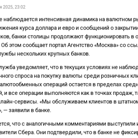
 2025, 23:02
е наблюдается интенсивная динамика на валютном р
ижения курса доллара и евро и сообщений о закрыти
ков, банки столицы продолжают функционировать в
 Об этом сообщает портал Агентство «Москва» со ссы
лужбы нескольких крупных банков.
лужба уведомляет, что в текущих условиях не наблю
ного спроса на покупку валюты среди розничных кл
алютообменных операций остается в пределах сред
, и все операции выполняются как в точках продаж, т
нлайн-сервисы. «Мы обслуживаем клиентов в штатно
 — заявили в банке.
тся, что с аналогичными комментариями выступили 
ители Сбера. Они подтвердили, что в банке не фикс