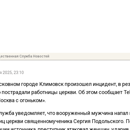
ественная Служба Новостей
 2025, 23:10
сковном городе Климовск произошел инцидент, в рез
о пострадали работницы церкви. Об этом сообщает Te
осква с огоньком».
лужба уведомляет, что вооруженный мужчина напал 
иц церкви священномученика Сергия Подольского. П
ции источника, преступник атаковал женщин, ударив 