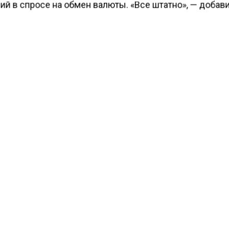
й в спросе на обмен валюты. «Все штатно», — добави
также заявил о нормальной ситуации с обменом валют
момент известно, что представители банка сообщили
сти услуг обмена в банкоматах и работе без перебое
ести Московского региона
сообщали
, что неизвестн
л шины всех авто во дворе ЖК в Ростокино.
КТУАЛЬНЫХ НОВОСТЕЙ И ЭКСКЛЮЗИВНЫХ
ПОДПИ
ТЕЛЕГРАМ-КАНАЛЕ "ВЕСТИ МОСКОВСКОГО
АЙТЕСЬ НА МОСРЕГИОН:
ТИ
ДЗЕН
ТЕЛЕГРАМ
 СМИ2