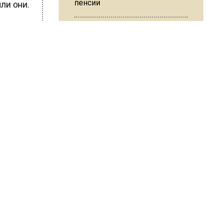
пенсии
ли они.
ы. На
 о
в.
ый
МЧС предупредило об
опасности купания при
перепаде температуры в 10
градусов
ШИСЬ!
В Подмосковье с 3 августа
повысят тарифы на платные
парковки