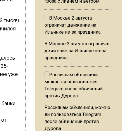
гроза с ливнем и ветром
 3 тысяч
ичился
В Москве 2 августа ограничат
движение на Ильинке из-за
далось
праздника
 35-
нее уже
е банки
Россиянам объяснили, можно
ли пользоваться Telegram
 от
после обвинений против
Дурова