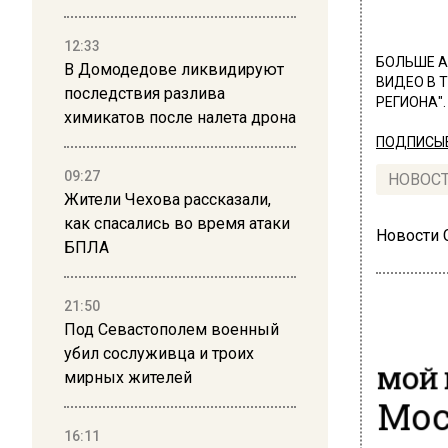
12:33
БОЛЬШЕ А
В Домодедове ликвидируют
ВИДЕО В 
последствия разлива
РЕГИОНА".
химикатов после налета дрона
ПОДПИСЫВ
09:27
НОВОС
Жители Чехова рассказали,
как спасались во время атаки
Новости
БПЛА
21:50
Под Севастополем военный
убил сослуживца и троих
МОЙ 
мирных жителей
Мос
16:11